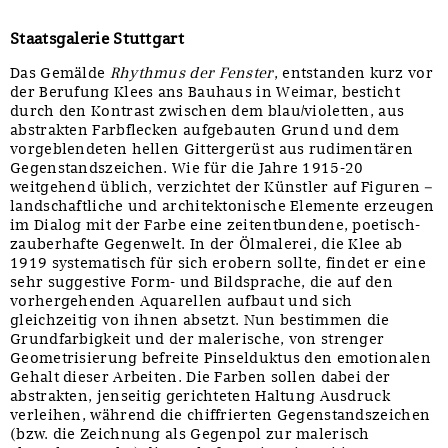
Staatsgalerie Stuttgart
Das Gemälde
Rhythmus der Fenster
, entstanden kurz vor
der Berufung Klees ans Bauhaus in Weimar, besticht
durch den Kontrast zwischen dem blau/violetten, aus
abstrakten Farbflecken aufgebauten Grund und dem
vorgeblendeten hellen Gittergerüst aus rudimentären
Gegenstandszeichen. Wie für die Jahre 1915-20
weitgehend üblich, verzichtet der Künstler auf Figuren –
landschaftliche und architektonische Elemente erzeugen
im Dialog mit der Farbe eine zeitentbundene, poetisch-
zauberhafte Gegenwelt. In der Ölmalerei, die Klee ab
1919 systematisch für sich erobern sollte, findet er eine
sehr suggestive Form- und Bildsprache, die auf den
vorhergehenden Aquarellen aufbaut und sich
gleichzeitig von ihnen absetzt. Nun bestimmen die
Grundfarbigkeit und der malerische, von strenger
Geometrisierung befreite Pinselduktus den emotionalen
Gehalt dieser Arbeiten. Die Farben sollen dabei der
abstrakten, jenseitig gerichteten Haltung Ausdruck
verleihen, während die chiffrierten Gegenstandszeichen
(bzw. die Zeichnung als Gegenpol zur malerisch