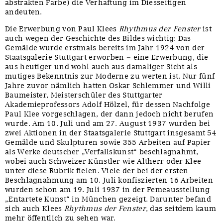
abstrakten Farbe) die Verhaftung im Diesseitigen
andeuten.
Die Erwerbung von Paul Klees
Rhythmus der Fenster
ist
auch wegen der Geschichte des Bildes wichtig: Das
Gemälde wurde erstmals bereits im Jahr 1924 von der
Staatsgalerie Stuttgart erworben – eine Erwerbung, die
aus heutiger und wohl auch aus damaliger Sicht als
mutiges Bekenntnis zur Moderne zu werten ist. Nur fünf
Jahre zuvor nämlich hatten Oskar Schlemmer und Willi
Baumeister, Meisterschüler des Stuttgarter
Akademieprofessors Adolf Hölzel, für dessen Nachfolge
Paul Klee vorgeschlagen, der dann jedoch nicht berufen
wurde. Am 10. Juli und am 27. August 1937 wurden bei
zwei Aktionen in der Staatsgalerie Stuttgart insgesamt 54
Gemälde und Skulpturen sowie 355 Arbeiten auf Papier
als Werke deutscher „Verfallskunst“ beschlagnahmt,
wobei auch Schweizer Künstler wie Altherr oder Klee
unter diese Rubrik fielen. Viele der bei der ersten
Beschlagnahmung am 10. Juli konfiszierten 16 Arbeiten
wurden schon am 19. Juli 1937 in der Femeausstellung
„Entartete Kunst“ in München gezeigt. Darunter befand
sich auch Klees
Rhythmus der Fenster
, das seitdem kaum
mehr öffentlich zu sehen war.