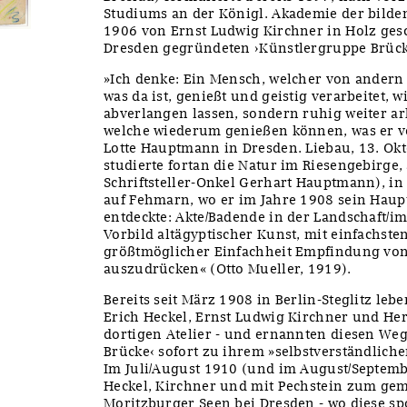
Studiums an der Königl. Akademie der bilde
1906 von Ernst Ludwig Kirchner in Holz ge
Dresden gegründeten ›Künstlergruppe Brüc
»Ich denke: Ein Mensch, welcher von andern 
was da ist, genießt und geistig verarbeitet, 
abverlangen lassen, sondern ruhig weiter ar
welche wiederum genießen können, was er ver
Lotte Hauptmann in Dresden. Liebau, 13. Ok
studierte fortan die Natur im Riesengebirge
Schriftsteller-Onkel Gerhart Hauptmann), in
auf Fehmarn, wo er im Jahre 1908 sein Haup
entdeckte: Akte/Badende in der Landschaft/im
Vorbild altägyptischer Kunst, mit einfachsten
größtmöglicher Einfachheit Empfindung vo
auszudrücken« (Otto Mueller, 1919).
Bereits seit März 1908 in Berlin-Steglitz le
Erich Heckel, Ernst Ludwig Kirchner und H
dortigen Atelier - und ernannten diesen Weg
Brücke‹ sofort zu ihrem »selbstverständlichen
Im Juli/August 1910 (und im August/Septemb
Heckel, Kirchner und mit Pechstein zum g
Moritzburger Seen bei Dresden - wo diese s