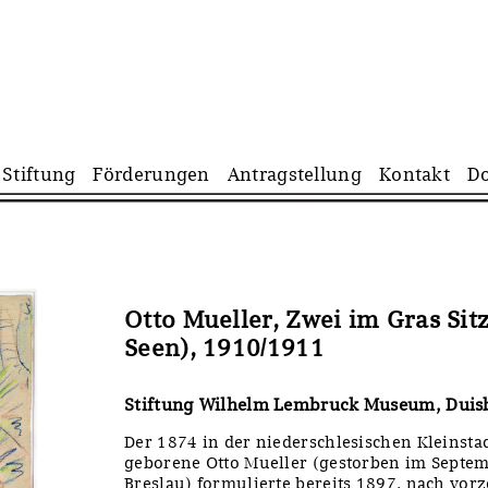
Navigation
Stiftung
Förderungen
Antragstellung
Kontakt
D
überspringen
Otto Mueller, Zwei im Gras Si
Seen), 1910/1911
Stiftung Wilhelm Lembruck Museum, Duis
Der 1874 in der niederschlesischen Kleinsta
geborene Otto Mueller (gestorben im Septem
Breslau) formulierte bereits 1897, nach vor