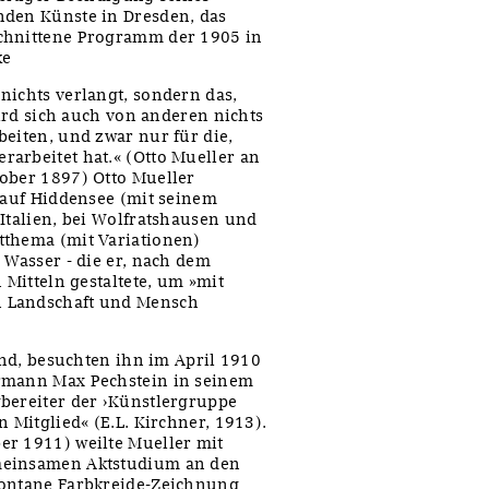
nden Künste in Dresden, das
schnittene Programm der 1905 in
ke
nichts verlangt, sondern das,
wird sich auch von anderen nichts
beiten, und zwar nur für die,
arbeitet hat.« (Otto Mueller an
tober 1897) Otto Mueller
, auf Hiddensee (mit seinem
 Italien, bei Wolfratshausen und
tthema (mit Variationen)
 Wasser - die er, nach dem
 Mitteln gestaltete, um »mit
n Landschaft und Mensch
bend, besuchten ihn im April 1910
ermann Max Pechstein in seinem
bereiter der ›Künstlergruppe
 Mitglied« (E.L. Kirchner, 1913).
er 1911) weilte Mueller mit
emeinsamen Aktstudium an den
pontane Farbkreide-Zeichnung