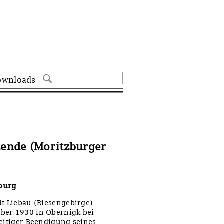
ownloads
tzende (Moritzburger
burg
dt Liebau (Riesengebirge)
ber 1930 in Obernigk bei
zeitiger Beendigung seines