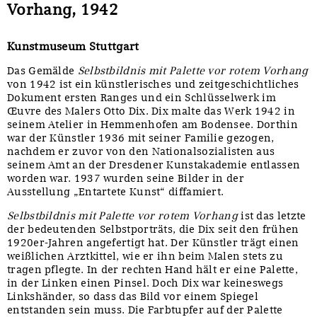
Vorhang, 1942
Kunstmuseum Stuttgart
Das Gemälde
Selbstbildnis mit Palette vor rotem Vorhang
von 1942 ist ein künstlerisches und zeitgeschichtliches
Dokument ersten Ranges und ein Schlüsselwerk im
Œuvre des Malers Otto Dix. Dix malte das Werk 1942 in
seinem Atelier in Hemmenhofen am Bodensee. Dorthin
war der Künstler 1936 mit seiner Familie gezogen,
nachdem er zuvor von den Nationalsozialisten aus
seinem Amt an der Dresdener Kunstakademie entlassen
worden war. 1937 wurden seine Bilder in der
Ausstellung „Entartete Kunst“ diffamiert.
Selbstbildnis mit Palette vor rotem Vorhang
ist das letzte
der bedeutenden Selbstporträts, die Dix seit den frühen
1920er-Jahren angefertigt hat. Der Künstler trägt einen
weißlichen Arztkittel, wie er ihn beim Malen stets zu
tragen pflegte. In der rechten Hand hält er eine Palette,
in der Linken einen Pinsel. Doch Dix war keineswegs
Linkshänder, so dass das Bild vor einem Spiegel
entstanden sein muss. Die Farbtupfer auf der Palette