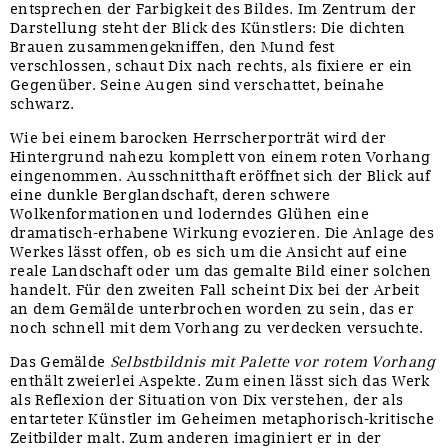
entsprechen der Farbigkeit des Bildes. Im Zentrum der
Darstellung steht der Blick des Künstlers: Die dichten
Brauen zusammengekniffen, den Mund fest
verschlossen, schaut Dix nach rechts, als fixiere er ein
Gegenüber. Seine Augen sind verschattet, beinahe
schwarz.
Wie bei einem barocken Herrscherporträt wird der
Hintergrund nahezu komplett von einem roten Vorhang
eingenommen. Ausschnitthaft eröffnet sich der Blick auf
eine dunkle Berglandschaft, deren schwere
Wolkenformationen und loderndes Glühen eine
dramatisch-erhabene Wirkung evozieren. Die Anlage des
Werkes lässt offen, ob es sich um die Ansicht auf eine
reale Landschaft oder um das gemalte Bild einer solchen
handelt. Für den zweiten Fall scheint Dix bei der Arbeit
an dem Gemälde unterbrochen worden zu sein, das er
noch schnell mit dem Vorhang zu verdecken versuchte.
Das Gemälde
Selbstbildnis mit Palette vor rotem Vorhang
enthält zweierlei Aspekte. Zum einen lässt sich das Werk
als Reflexion der Situation von Dix verstehen, der als
entarteter Künstler im Geheimen metaphorisch-kritische
Zeitbilder malt. Zum anderen imaginiert er in der