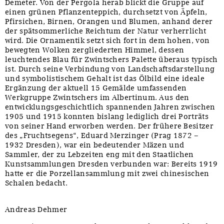
Demeter. Von der Pergola herab blickt die Gruppe auf
einen grünen Pflanzenteppich, durchsetzt von Äpfeln,
Pfirsichen, Birnen, Orangen und Blumen, anhand derer
der spätsommerliche Reichtum der Natur verherrlicht
wird. Die Ornamentik setzt sich fort in dem hohen, von
bewegten Wolken zergliederten Himmel, dessen
leuchtendes Blau für Zwintschers Palette überaus typisch
ist. Durch seine Verbindung von Landschaftsdarstellung
und symbolistischem Gehalt ist das Ölbild eine ideale
Ergänzung der aktuell 15 Gemälde umfassenden
Werkgruppe Zwintschers im Albertinum. Aus den
entwicklungsgeschichtlich spannenden Jahren zwischen
1905 und 1915 konnten bislang lediglich drei Porträts
von seiner Hand erworben werden. Der frühere Besitzer
des „Fruchtsegens“, Eduard Merzinger (Prag 1872 –
1932 Dresden), war ein bedeutender Mäzen und
Sammler, der zu Lebzeiten eng mit den Staatlichen
Kunstsammlungen Dresden verbunden war: Bereits 1919
hatte er die Porzellansammlung mit zwei chinesischen
Schalen bedacht.
Andreas Dehmer