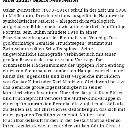
Albertinum / Galerie Neue Meister
Oskar Zwintscher (1870–1916) schuf in der Zeit um 1900
in Meißen und Dresden virtuos ausgeführte Hauptwerke
symbolistischer Malerei – allegorisch-mythologisch
aufgeladene Bilder ebenso wie altmeisterlich-feinfühlige
Porträts. Sein Ruhm mündete 1910 in einer
Einzelausstellung auf der Biennale von Venedig. Das
großformatige Gemälde „Fruchtsegen“ stammt aus
Zwintschers späten Schaffensphase. Seine
ungewöhnliche Ikonografie verbindet sich mit einer
großen Bravour des malerischen Vortrags. Das
ornamentale Flächenmoment der üppigen Flora entlang
eines von Steinmauern umfassten Hanges wurzelt in der
Kunst des Jugendstils und lässt Vergleiche mit Bildern
von Gustav Klimt oder Karl Mediz zu. Gleichwohl besitzt
das Gemälde große Eigenständigkeit in seiner
künstlerischen Invention. Über der dargestellten Blüten-
und Früchtepracht verweist die Mutter-Kind-Gruppe in
einer grün umrankten Pergola, die zugleich als Ädikula
zu deuten ist, auf christliches Gedankengut, das sich mit
einer paganen Tradition vermengt: Mutter- und
Fruchtbarkeitskult finden in der Gestalt Marias ebenso
ihren Ausdruck wie in jener der antiken Göttin Ceres /