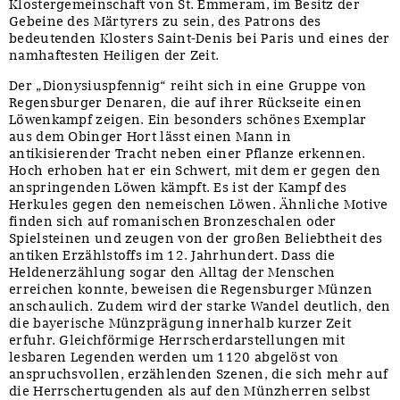
Klostergemeinschaft von St. Emmeram, im Besitz der
Gebeine des Märtyrers zu sein, des Patrons des
bedeutenden Klosters Saint-Denis bei Paris und eines der
namhaftesten Heiligen der Zeit.
Der „Dionysiuspfennig“ reiht sich in eine Gruppe von
Regensburger Denaren, die auf ihrer Rückseite einen
Löwenkampf zeigen. Ein besonders schönes Exemplar
aus dem Obinger Hort lässt einen Mann in
antikisierender Tracht neben einer Pflanze erkennen.
Hoch erhoben hat er ein Schwert, mit dem er gegen den
anspringenden Löwen kämpft. Es ist der Kampf des
Herkules gegen den nemeischen Löwen. Ähnliche Motive
finden sich auf romanischen Bronzeschalen oder
Spielsteinen und zeugen von der großen Beliebtheit des
antiken Erzählstoffs im 12. Jahrhundert. Dass die
Heldenerzählung sogar den Alltag der Menschen
erreichen konnte, beweisen die Regensburger Münzen
anschaulich. Zudem wird der starke Wandel deutlich, den
die bayerische Münzprägung innerhalb kurzer Zeit
erfuhr. Gleichförmige Herrscherdarstellungen mit
lesbaren Legenden werden um 1120 abgelöst von
anspruchsvollen, erzählenden Szenen, die sich mehr auf
die Herrschertugenden als auf den Münzherren selbst