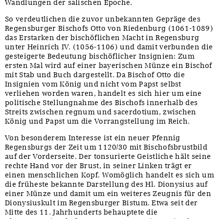
Wandlungen der salischen Epoche.
So verdeutlichen die zuvor unbekannten Gepräge des
Regensburger Bischofs Otto von Riedenburg (1061-1089)
das Erstarken der bischöflichen Macht in Regensburg
unter Heinrich IV. (1056-1106) und damit verbunden die
gesteigerte Bedeutung bischöflicher Insignien: Zum
ersten Mal wird auf einer bayerischen Münze ein Bischof
mit Stab und Buch dargestellt. Da Bischof Otto die
Insignien vom König und nicht vom Papst selbst
verliehen worden waren, handelt es sich hier um eine
politische Stellungnahme des Bischofs innerhalb des
Streits zwischen regnum und sacerdotium, zwischen
König und Papst um die Vorrangstellung im Reich.
Von besonderem Interesse ist ein neuer Pfennig
Regensburgs der Zeit um 1120/30 mit Bischofsbrustbild
auf der Vorderseite. Der tonsurierte Geistliche hält seine
rechte Hand vor der Brust, in seiner Linken trägt er
einen menschlichen Kopf. Womöglich handelt es sich um
die früheste bekannte Darstellung des Hl. Dionysius auf
einer Münze und damit um ein weiteres Zeugnis für den
Dionysiuskult im Regensburger Bistum. Etwa seit der
Mitte des 11. Jahrhunderts behauptete die