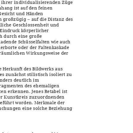
 ihrer individualisierenden Züge
hang ist auf den feinen
Gesicht und Händen
 großzügig – auf die Distanz des
dliche Geschlossenheit und
Eindruck körperlicher
ch durch eine große
sladende Schüsselfalten wie auch
erborte oder der Faltenkaskade
r räumlichen Wirkungsweise der
ne Herkunft des Bildwerks aus
s zunächst stilistisch isoliert zu
nders deutlich im
 Fragmenten des ehemaligen
zen erkennen. Jenes Retabel ist
ner Kunstkreis zuzuordnenden
eführt worden. Merkmale der
uchungen eine solche Beziehung