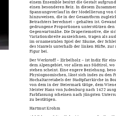
einem Ensemble besitzt die Gestalt aufgrund
einen besonderen Reiz. In diesem Zusammen
Spannungsverlauf in der Modellierung von 
hinzuweisen, die in der Gesamtform zugleich
Betrachters berechnet – gehalten ist. Gewan
gedrungene Proportionen unterstützen den 
Gegenwartsnähe. Die Draperiemotive, die si
Variationsbreite auszeichnen, tragen als au
im ornamentalen Spiel der Säume, der Schlei
des Mantels unterhalb der linken Hüfte, zu
Figur bei.
Der Werkstoff – Zirbelholz – ist Indiz für ei
dem Alpengebiet, vor allem aus Südtirol, wo e
stehen scheint. Eine engere Beziehung, beso
Physiognomischen, lässt sich indes zu den
Hochaltarretabels der Stadtpfarrkirche in Bo
von dem in der Steiermark tätige, dem Wie
Meister Hans von Judenburg nach 1422 ausg
Farbfassung scheinen nach jüngsten Unters
zu bestätigen.
Hartmut Krohm