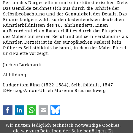
Person des Dargestellten und seine künstlerischen Ziele.
Das Gemälde zeichnet sich aus durch die Schärfe der
Selbstbeobachtung und der Genauigkeit des Details. Das
Bildnis Ludgers zählt zu den bedeutendsten deutschen
Künstlerbildnissen des 16. Jahrhunderts. Einen
außerordentlichen Rang erhält es durch das Eingehen
des Malers auf seinen Beruf und auf sein Verständnis als
Künstler. Derzeit ist in der europäischen Malerei kein
früheres Selbstbildnis bekannt, in dem der Maler Pinsel
und Palette vorzeigt.
Jochen Luckhardt
Abbildung:
Ludger tom Ring (1522-1584), Selbstbildnis, 1547
©Herzog-Anton-Ulrich Museum Braunschweig
Facebook
LinkedIn
WhatsApp
E-mail
Bluesky
Wir nutzen lediglich technisch notwendige Cookies,
die wir zum Betreiben der Seite benötigen. Es