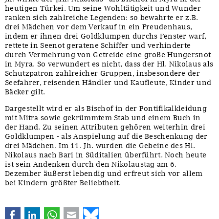
heutigen Türkei. Um seine Wohltätigkeit und Wunder
ranken sich zahlreiche Legenden: so bewahrte er z.B.
drei Mädchen vor dem Verkauf in ein Freudenhaus,
indem er ihnen drei Goldklumpen durchs Fenster warf,
rettete in Seenot geratene Schiffer und verhinderte
durch Vermehrung von Getreide eine große Hungersnot
in Myra. So verwundert es nicht, dass der Hl. Nikolaus als
Schutzpatron zahlreicher Gruppen, insbesondere der
Seefahrer, reisenden Händler und Kaufleute, Kinder und
Bäcker gilt.
Dargestellt wird er als Bischof in der Pontifikalkleidung
mit Mitra sowie gekrümmtem Stab und einem Buch in
der Hand. Zu seinen Attributen gehören weiterhin drei
Goldklumpen - als Anspielung auf die Beschenkung der
drei Mädchen. Im 11. Jh. wurden die Gebeine des Hl.
Nikolaus nach Bari in Süditalien überführt. Noch heute
ist sein Andenken durch den Nikolaustag am 6.
Dezember äußerst lebendig und erfreut sich vor allem
bei Kindern größter Beliebtheit.
Facebook
LinkedIn
WhatsApp
E-mail
Bluesky