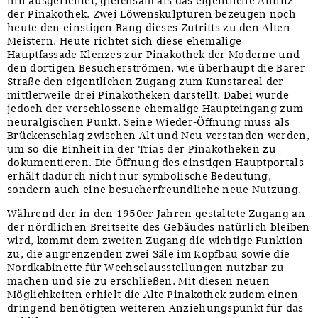
hin ausgerichtet, gleichsam als das eigentliche Antlitz
der Pinakothek. Zwei Löwenskulpturen bezeugen noch
heute den einstigen Rang dieses Zutritts zu den Alten
Meistern. Heute richtet sich diese ehemalige
Hauptfassade Klenzes zur Pinakothek der Moderne und
den dortigen Besucherströmen, wie überhaupt die Barer
Straße den eigentlichen Zugang zum Kunstareal der
mittlerweile drei Pinakotheken darstellt. Dabei wurde
jedoch der verschlossene ehemalige Haupteingang zum
neuralgischen Punkt. Seine Wieder-Öffnung muss als
Brückenschlag zwischen Alt und Neu verstanden werden,
um so die Einheit in der Trias der Pinakotheken zu
dokumentieren. Die Öffnung des einstigen Hauptportals
erhält dadurch nicht nur symbolische Bedeutung,
sondern auch eine besucherfreundliche neue Nutzung.
Während der in den 1950er Jahren gestaltete Zugang an
der nördlichen Breitseite des Gebäudes natürlich bleiben
wird, kommt dem zweiten Zugang die wichtige Funktion
zu, die angrenzenden zwei Säle im Kopfbau sowie die
Nordkabinette für Wechselausstellungen nutzbar zu
machen und sie zu erschließen. Mit diesen neuen
Möglichkeiten erhielt die Alte Pinakothek zudem einen
dringend benötigten weiteren Anziehungspunkt für das