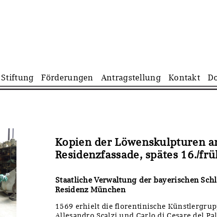
Navigation
Stiftung
Förderungen
Antragstellung
Kontakt
D
überspringen
Kopien der Löwenskulpturen an
Residenzfassade, spätes 16./fr
Staatliche Verwaltung der bayerischen Schl
Residenz München
1569 erhielt die florentinische Künstlergru
Allesandro Scalzi und Carlo di Cesare del Pa