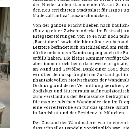
den Niederlanden stammenden Vasari Schüler
den neu errichteten Stadtpalast für Hans Fu
Mode „all’antica“ auszuschmücken.
Von der ganzen Pracht blieben nach baulic
(Einzug einer Zwischendecke im Festsaal) 
Kriegszerstörungen von 1944 nur noch teilw
„Badstuben“ sowie die hier näher zu behan
Letztere befindet sich anschließend am rei
dürfte neben dem Kaminzugang auch die Fu
erfüllt haben. Die kleine Kammer verfügt übe
aber immer noch bemerkenswerte originale
an Wand und Gewölbe. Dank einer 1881 dur
wir über den ursprünglichen Zustand gut in
phantasievollen Motivschatzes der Wandmale
Ordnung und deren Vermittlung beruhen, w
Zodiakus-und Musenraum auf neuplatonisch
zum Verständnis der Renaissance beiträgt u
Die manieristischen Wandmalereien im Fu
eine Vorreiterrolle ein für das spätere Schaf
in Landshut und der Residenz in München.
Der Zustand der Wandmalerei war in einem 
dass schnelles Handeln vordringlich war. Die