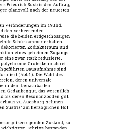
s Friedrich Sustris den Auftrag,
gger glanzvoll nach der neuesten
hen Veränderungen im 19.Jhd.
und den verheerenden
eise die beiden erdgeschossigen
delnde Schürkammer erhalten.
ch dekorierten Zodiakusraum und
nktion eines geheimen Zugangs
r eine zwar stark reduzierte,
, polychrome Groteskenmalerei
chgeführten Bauaufnahme sind
formiert (Abb1). Die Wahl des
reien, deren universale
ie in dem benachbarten
en Gedankengut, das wesentlich
nd als deren Resonanzboden gilt.
ggerhaus zu Augsburg nehmen
fen Sustris‘ am herzoglichen Hof
besorgniserregenden Zustand, so
 wichtigsten Schritte bestanden