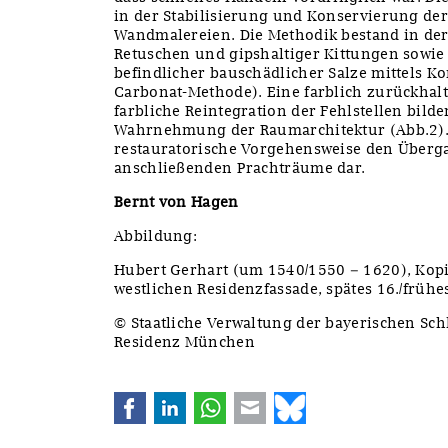
in der Stabilisierung und Konservierung der
Wandmalereien. Die Methodik bestand in der
Retuschen und gipshaltiger Kittungen sowie
befindlicher bauschädlicher Salze mittels
Carbonat-Methode). Eine farblich zurückhal
farbliche Reintegration der Fehlstellen bilde
Wahrnehmung der Raumarchitektur (Abb.2). S
restauratorische Vorgehensweise den Überg
anschließenden Prachträume dar.
Bernt von Hagen
Abbildung:
Hubert Gerhart (um 1540/1550 – 1620), Kop
westlichen Residenzfassade, spätes 16./frühe
© Staatliche Verwaltung der bayerischen Sch
Residenz München
Facebook
LinkedIn
WhatsApp
E-mail
Bluesky