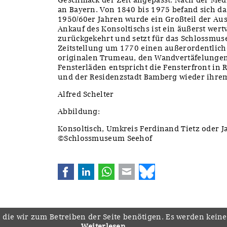
an Bayern. Von 1840 bis 1975 befand sich das
1950/60er Jahren wurde ein Großteil der Aus
Ankauf des Konsoltischs ist ein äußerst wer
zurückgekehrt und setzt für das Schlossmus
Zeitstellung um 1770 einen außerordentli
originalen Trumeau, den Wandvertäfelungen 
Fensterläden entspricht die Fensterfront in
und der Residenzstadt Bamberg wieder ihre
Alfred Schelter
Abbildung:
Konsoltisch, Umkreis Ferdinand Tietz oder 
©Schlossmuseum Seehof
Facebook
LinkedIn
WhatsApp
E-mail
Bluesky
 die wir zum Betreiben der Seite benötigen. Es werden kein
Weiterlesen …