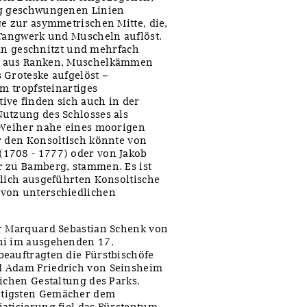
ig geschwungenen Linien
ge zur asymmetrischen Mitte, die,
 Tangwerk und Muscheln auflöst.
gran geschnitzt und mehrfach
ch aus Ranken, Muschelkämmen
 Groteske aufgelöst –
em tropfsteinartiges
ive finden sich auch in der
Nutzung des Schlosses als
m Weiher nahe eines moorigen
r den Konsoltisch könnte von
1708 - 1777) oder von Jakob
r zu Bamberg, stammen. Es ist
tlich ausgeführten Konsoltische
 von unterschiedlichen
er Marquard Sebastian Schenk von
ni im ausgehenden 17.
eauftragten die Fürstbischöfe
d Adam Friedrich von Seinsheim
ichen Gestaltung des Parks.
htigsten Gemächer dem
atisierung fiel das Fürstentum