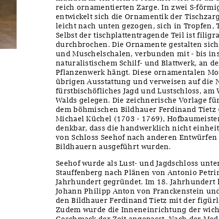
reich ornamentierten Zarge. In zwei S-förm
entwickelt sich die Ornamentik der Tischzar
leicht nach unten gezogen, sich in Tropfen,
Selbst der tischplattentragende Teil ist fili
durchbrochen. Die Ornamente gestalten si
und Muschelschalen, verbunden mit - bis ins
naturalistischem Schilf- und Blattwerk, an d
Pflanzenwerk hängt. Diese ornamentalen Mot
übrigen Ausstattung und verweisen auf die 
fürstbischöfliches Jagd und Lustschloss, a
Walds gelegen. Die zeichnerische Vorlage fü
dem böhmischen Bildhauer Ferdinand Tietz (
Michael Küchel (1703 - 1769), Hofbaumeiste
denkbar, dass die handwerklich nicht einhei
von Schloss Seehof nach anderen Entwürfen
Bildhauern ausgeführt wurden.
Seehof wurde als Lust- und Jagdschloss unt
Stauffenberg nach Plänen von Antonio Petri
Jahrhundert gegründet. Im 18. Jahrhundert b
Johann Philipp Anton von Franckenstein un
den Bildhauer Ferdinand Tietz mit der figürl
Zudem wurde die Inneneinrichtung der wic
Geschmack der Zeit angepasst. Nach der Medi