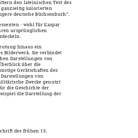
tern den lateinischen Text des
 ganzseitig kolorierten
üngere deutsche Büchsenbuch“.
ressenten - wohl für Kaspar
 ihren ursprünglichen
zdeckeln.
deutung hinaus ein
es Bilderwerk. Sie verbindet
schen Darstellungen von
Überblick über die
onstige Gerätschaften des
t Darstellungen von
ilitärische Zwecke genutzt
für die Geschichte der
eispiel die Darstellung der
chrift des frühen 15.