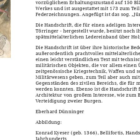
vorzüglichem Erhaltungszustand auf 150 Blät
Werkes und ist ausgestattet mit 173 zum Teil
Federzeichnungen. Angefügt ist das sog. „J
Die Handschrift, die für einen adeligen Inte
Törringer - hergestellt wurde, besitzt noch
spätmittelalterlichen Ledereinband über Hol
Die Handschrift ist über ihre historische Be
außerordentlich prachtvolles mittelalterlich
einen leicht verständlichen Text mit techni
militärischen Objekten, die vor allem einen 
zeitgenössische Kriegstechnik, Waffen und s
Militärwesens geben, zum Teil aber auch mi
Gegenständen des zivilen Bereichs, die für m
werden konnten. Ebenso ist die Handschrift 
Architektur von großem Interesse, wie zum B
Verteidigung zweier Burgen.
Eberhard Dünninger
Abbildung:
Konrad Kyeser (geb. 1366), Bellifortis, Hands
Jahrhunderts