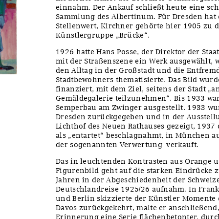
einnahm. Der Ankauf schließt heute eine sch
Sammlung des Albertinum. Für Dresden hat 
Stellenwert, Kirchner gehörte hier 1905 zu
Künstlergruppe „Brücke“.
1926 hatte Hans Posse, der Direktor der Sta
mit der Straßenszene ein Werk ausgewählt, 
den Alltag in der Großstadt und die Entfr
Stadtbewohners thematisierte. Das Bild wurd
finanziert, mit dem Ziel, seitens der Stadt „
Gemäldegalerie teilzunehmen“. Bis 1933 war 
Semperbau am Zwinger ausgestellt. 1933 wur
Dresden zurückgegeben und in der Ausstellu
Lichthof des Neuen Rathauses gezeigt, 193
als „entartet“ beschlagnahmt, in München a
der sogenannten Verwertung verkauft.
Das in leuchtenden Kontrasten aus Orange 
Figurenbild geht auf die starken Eindrücke 
Jahren in der Abgeschiedenheit der Schweiz
Deutschlandreise 1925/26 aufnahm. In Frank
und Berlin skizzierte der Künstler Momente 
Davos zurückgekehrt, malte er anschließend,
Erinnerung eine Serie flächenbetonter, dur