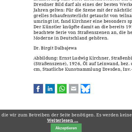
Dresdner Bild darf als eines der besten Wer
Jahren gelten: Für die Szene mit der nächtli
grelles Schaufensterlicht getaucht von teil
umringt ist, fand Kirchner eine besonders 
Der Künstler knüpfte damit an die bereits 19
beachtete Serie von Straßenszenen an, die h
Moderne in Deutschland gehören.
Dr. Birgit Dalbajewa
Abbildung: Ernst Ludwig Kirchner, Straßenb
(Straßenszene), 1926, Öl auf Leinwand, bez. o
cm, Staatliche Kunstsammlung Dresden, Inv.-
Facebook
LinkedIn
WhatsApp
E-mail
Bluesky
 die wir zum Betreiben der Seite benötigen. Es werden kein
Weiterlesen …
Navigation
Startseite
Downloads
Kontakt
Impressum
Datenschutz
Akzeptieren
überspringen