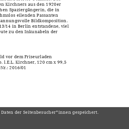
ken Kirchners aus den 1920er
chen Spaziergängerin, die in
nahmslos eilenden Passanten
spannungsvolle Bildkomposition.
13/14 in Berlin entstandene, viel
eute zu den Inkunabeln der
ild vor dem Friseurladen
. l.E.L. Kirchner, 120 cm x 99,5
Nr.: 2016/01
e Daten der Seitenbesucher*innen gespeichert.