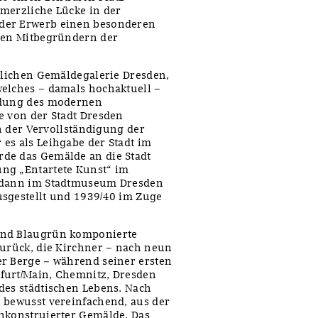
merzliche Lücke in der
der Erwerb einen besonderen
 den Mitbegründern der
atlichen Gemäldegalerie Dresden,
welches – damals hochaktuell –
emdung des modernen
e von der Stadt Dresden
an der Vervollständigung der
es als Leihgabe der Stadt im
de das Gemälde an die Stadt
ng „Entartete Kunst“ im
7 dann im Stadtmuseum Dresden
usgestellt und 1939/40 im Zuge
und Blaugrün komponierte
zurück, die Kirchner – nach neun
er Berge – während seiner ersten
furt/Main, Chemnitz, Dresden
des städtischen Lebens. Nach
 bewusst vereinfachend, aus der
chkonstruierter Gemälde. Das