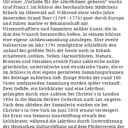
Mit einer „Vorliebe für die Alterthümer geboren“ wuchs
Graf Franz I. im Schloss des beschaulichen Städtchens
Erbach im Odenwald auf. Während einer sechs Jahre
dauernden Grand Tour (1769 –1775) quer durch Europa
und Italien machte er Bekanntschaft mit
Wissenschaftlern und Sammlern antiker Kunst, die in
ihm den Wunsch heranreifen ließen, in seinem Schloss
eine eigene Antikensammlung anzulegen. Eine zweite
Italienreise im Jahr 1791 ermöglichte schließlich den
Ankauf des größten Teils der heute noch in Erbach
erhaltenen Antiken. Neben Marmorbüsten, Statuen,
Bronzen und Mosaiken erwarb Franz zahlreiche antike
griechische, unteritalische und etruskische Vasen, die er
im Schloss in drei eigens gestalteten Sammlungsräumen
der Beletage aufstellen ließ. Einige Stücke der rund 180
Vasen umfassenden Sammlung wurden später verkauft.
Zwei Gefäße, ein Kelchkrater und eine Lekythos,
gelangten durch eine Auktion bei Christie’s in London
1984 in die Hanita Dechter Collection nach Los Angeles.
Nach dem Ableben der Sammlerin wurden sie bei
Christie’s in New York im Juni 2020 erneut versteigert.
Die Ernst von Siemens Kunststiftung erwarb den
Kelchkrater, während die Lekythos durch Unterstützung
der Hessischen Kulturstiftung und dem Förderverein der