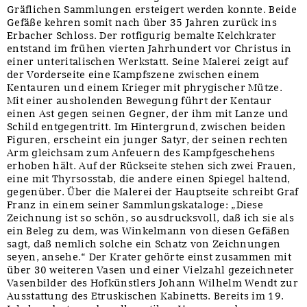
Gräflichen Sammlungen ersteigert werden konnte. Beide
Gefäße kehren somit nach über 35 Jahren zurück ins
Erbacher Schloss. Der rotfigurig bemalte Kelchkrater
entstand im frühen vierten Jahrhundert vor Christus in
einer unteritalischen Werkstatt. Seine Malerei zeigt auf
der Vorderseite eine Kampfszene zwischen einem
Kentauren und einem Krieger mit phrygischer Mütze.
Mit einer ausholenden Bewegung führt der Kentaur
einen Ast gegen seinen Gegner, der ihm mit Lanze und
Schild entgegentritt. Im Hintergrund, zwischen beiden
Figuren, erscheint ein junger Satyr, der seinen rechten
Arm gleichsam zum Anfeuern des Kampfgeschehens
erhoben hält. Auf der Rückseite stehen sich zwei Frauen,
eine mit Thyrsosstab, die andere einen Spiegel haltend,
gegenüber. Über die Malerei der Hauptseite schreibt Graf
Franz in einem seiner Sammlungskataloge: „Diese
Zeichnung ist so schön, so ausdrucksvoll, daß ich sie als
ein Beleg zu dem, was Winkelmann von diesen Gefäßen
sagt, daß nemlich solche ein Schatz von Zeichnungen
seyen, ansehe.“ Der Krater gehörte einst zusammen mit
über 30 weiteren Vasen und einer Vielzahl gezeichneter
Vasenbilder des Hofkünstlers Johann Wilhelm Wendt zur
Ausstattung des Etruskischen Kabinetts. Bereits im 19.