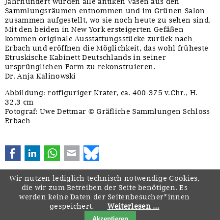
Jahrhundert wurden alle antiken Vasen aus den
Sammlungsräumen entnommen und im Grünen Salon
zusammen aufgestellt, wo sie noch heute zu sehen sind.
Mit den beiden in New York ersteigerten Gefäßen
kommen originale Ausstattungsstücke zurück nach
Erbach und eröffnen die Möglichkeit, das wohl früheste
Etruskische Kabinett Deutschlands in seiner
ursprünglichen Form zu rekonstruieren.
Dr. Anja Kalinowski
Abbildung: rotfiguriger Krater, ca. 400-375 v.Chr., H.
32,3 cm
Fotograf: Uwe Dettmar © Gräfliche Sammlungen Schloss
Erbach
Facebook
LinkedIn
WhatsApp
E-mail
Bluesky
Wir nutzen lediglich technisch notwendige Cookies,
die wir zum Betreiben der Seite benötigen. Es
werden keine Daten der Seitenbesucher*innen
gespeichert.
Weiterlesen …
Navigation
Startseite
Downloads
Kontakt
Impressum
Datenschutz
Akzeptieren
überspringen