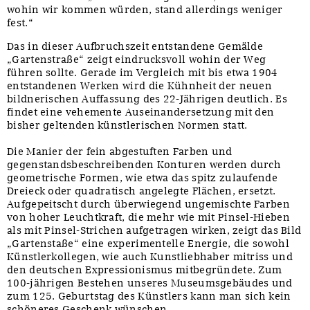
wohin wir kommen würden, stand allerdings weniger
fest.“
Das in dieser Aufbruchszeit entstandene Gemälde
„Gartenstraße“ zeigt eindrucksvoll wohin der Weg
führen sollte. Gerade im Vergleich mit bis etwa 1904
entstandenen Werken wird die Kühnheit der neuen
bildnerischen Auffassung des 22-Jährigen deutlich. Es
findet eine vehemente Auseinandersetzung mit den
bisher geltenden künstlerischen Normen statt.
Die Manier der fein abgestuften Farben und
gegenstandsbeschreibenden Konturen werden durch
geometrische Formen, wie etwa das spitz zulaufende
Dreieck oder quadratisch angelegte Flächen, ersetzt.
Aufgepeitscht durch überwiegend ungemischte Farben
von hoher Leuchtkraft, die mehr wie mit Pinsel-Hieben
als mit Pinsel-Strichen aufgetragen wirken, zeigt das Bild
„Gartenstaße“ eine experimentelle Energie, die sowohl
Künstlerkollegen, wie auch Kunstliebhaber mitriss und
den deutschen Expressionismus mitbegründete. Zum
100-jährigen Bestehen unseres Museumsgebäudes und
zum 125. Geburtstag des Künstlers kann man sich kein
schöneres Geschenk wünschen.