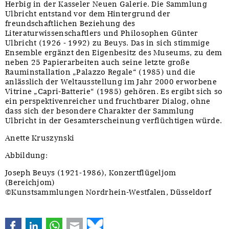
Herbig in der Kasseler Neuen Galerie. Die Sammlung
Ulbricht entstand vor dem Hintergrund der
freundschaftlichen Beziehung des
Literaturwissenschaftlers und Philosophen Günter
Ulbricht (1926 - 1992) zu Beuys. Das in sich stimmige
Ensemble ergänzt den Eigenbesitz des Museums, zu dem
neben 25 Papierarbeiten auch seine letzte große
Rauminstallation „Palazzo Regale“ (1985) und die
anlässlich der Weltausstellung im Jahr 2000 erworbene
Vitrine „Capri-Batterie“ (1985) gehören. Es ergibt sich so
ein perspektivenreicher und fruchtbarer Dialog, ohne
dass sich der besondere Charakter der Sammlung
Ulbricht in der Gesamterscheinung verflüchtigen würde.
Anette Kruszynski
Abbildung:
Joseph Beuys (1921-1986), Konzertflügeljom
(Bereichjom)
©Kunstsammlungen Nordrhein-Westfalen, Düsseldorf
Facebook
LinkedIn
WhatsApp
E-mail
Bluesky