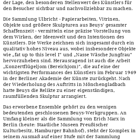
der Lage, den besonderen Stellenwert des Künstlers für
den Besucher sichtbar und nachvollziehbar zu machen.
Die Sammlung Ulbricht - Papierarbeiten, Vitrinen,
Objekte und größere Skulpturen aus Beuys‘ gesamter
Schaffenszeit - vermitteln eine präzise Vorstellung von
dem Wirken, der Ideenwelt und den Intentionen des
Künstlers. Die Werke zeichnen sich insgesamt durch ein
qualitativ hohes Niveau aus, wobei insbesondere Objekte
wie „fat up to this level I“ und „Nasse Wäsche Jungfrau“
hervorzuheben sind. Herausragend ist auch die Arbeit
„Konzertflügeljom (Bereichjom)“, die auf eine der
wichtigsten Performances des Künstlers im Februar 1969
in der Berliner Akademie der Künste zurückgeht. Nach
der Wiederholung des Auftritts in Mönchengladbach
hatte Beuys die Relikte zu einer eigenständigen,
raumfüllenden Skulptur arrangiert.
Das erworbene Ensemble gehört zu den wenigen
bedeutenden geschlossenen Beuys-Werkgruppen. An
Umfang kleiner als die Sammlung von Erich Marx in
Berlin (heute: Staatliche Museen Preußischer
Kulturbesitz, Hamburger Bahnhof), steht der Komplex in
seinem Ausmaß auf einer Stufe mit der Sammlung