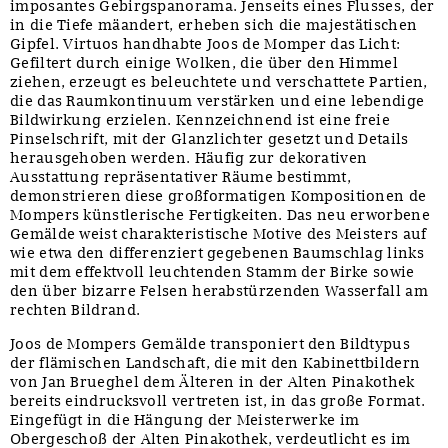
imposantes Gebirgspanorama. Jenseits eines Flusses, der
in die Tiefe mäandert, erheben sich die majestätischen
Gipfel. Virtuos handhabte Joos de Momper das Licht:
Gefiltert durch einige Wolken, die über den Himmel
ziehen, erzeugt es beleuchtete und verschattete Partien,
die das Raumkontinuum verstärken und eine lebendige
Bildwirkung erzielen. Kennzeichnend ist eine freie
Pinselschrift, mit der Glanzlichter gesetzt und Details
herausgehoben werden. Häufig zur dekorativen
Ausstattung repräsentativer Räume bestimmt,
demonstrieren diese großformatigen Kompositionen de
Mompers künstlerische Fertigkeiten. Das neu erworbene
Gemälde weist charakteristische Motive des Meisters auf
wie etwa den differenziert gegebenen Baumschlag links
mit dem effektvoll leuchtenden Stamm der Birke sowie
den über bizarre Felsen herabstürzenden Wasserfall am
rechten Bildrand.
Joos de Mompers Gemälde transponiert den Bildtypus
der flämischen Landschaft, die mit den Kabinettbildern
von Jan Brueghel dem Älteren in der Alten Pinakothek
bereits eindrucksvoll vertreten ist, in das große Format.
Eingefügt in die Hängung der Meisterwerke im
Obergeschoß der Alten Pinakothek, verdeutlicht es im