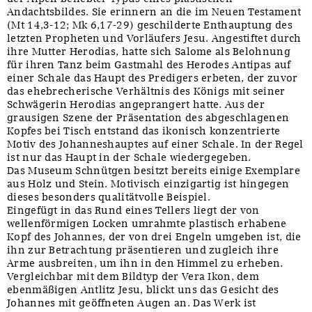
Andachtsbildes. Sie erinnern an die im Neuen Testament
(Mt 14,3-12; Mk 6,17-29) geschilderte Enthauptung des
letzten Propheten und Vorläufers Jesu. Angestiftet durch
ihre Mutter Herodias, hatte sich Salome als Belohnung
für ihren Tanz beim Gastmahl des Herodes Antipas auf
einer Schale das Haupt des Predigers erbeten, der zuvor
das ehebrecherische Verhältnis des Königs mit seiner
Schwägerin Herodias angeprangert hatte. Aus der
grausigen Szene der Präsentation des abgeschlagenen
Kopfes bei Tisch entstand das ikonisch konzentrierte
Motiv des Johanneshauptes auf einer Schale. In der Regel
ist nur das Haupt in der Schale wiedergegeben.
Das Museum Schnütgen besitzt bereits einige Exemplare
aus Holz und Stein. Motivisch einzigartig ist hingegen
dieses besonders qualitätvolle Beispiel.
Eingefügt in das Rund eines Tellers liegt der von
wellenförmigen Locken umrahmte plastisch erhabene
Kopf des Johannes, der von drei Engeln umgeben ist, die
ihn zur Betrachtung präsentieren und zugleich ihre
Arme ausbreiten, um ihn in den Himmel zu erheben.
Vergleichbar mit dem Bildtyp der Vera Ikon, dem
ebenmäßigen Antlitz Jesu, blickt uns das Gesicht des
Johannes mit geöffneten Augen an. Das Werk ist