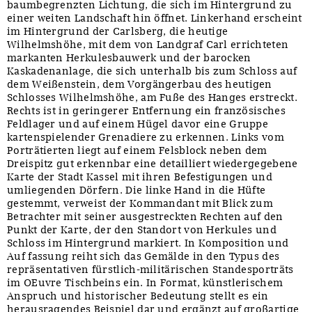
baumbegrenzten Lichtung, die sich im Hintergrund zu
einer weiten Landschaft hin öffnet. Linkerhand erscheint
im Hintergrund der Carlsberg, die heutige
Wilhelmshöhe, mit dem von Landgraf Carl errichteten
markanten Herkulesbauwerk und der barocken
Kaskadenanlage, die sich unterhalb bis zum Schloss auf
dem Weißenstein, dem Vorgängerbau des heutigen
Schlosses Wilhelmshöhe, am Fuße des Hanges erstreckt.
Rechts ist in geringerer Entfernung ein französisches
Feldlager und auf einem Hügel davor eine Gruppe
kartenspielender Grenadiere zu erkennen. Links vom
Porträtierten liegt auf einem Felsblock neben dem
Dreispitz gut erkennbar eine detailliert wiedergegebene
Karte der Stadt Kassel mit ihren Befestigungen und
umliegenden Dörfern. Die linke Hand in die Hüfte
gestemmt, verweist der Kommandant mit Blick zum
Betrachter mit seiner ausgestreckten Rechten auf den
Punkt der Karte, der den Standort von Herkules und
Schloss im Hintergrund markiert. In Komposition und
Auf fassung reiht sich das Gemälde in den Typus des
repräsentativen fürstlich-militärischen Standesporträts
im OEuvre Tischbeins ein. In Format, künstlerischem
Anspruch und historischer Bedeutung stellt es ein
herausragendes Beispiel dar und ergänzt auf großartige