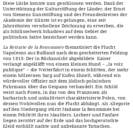
Diese Lücke konnte nun geschlossen werden. Dank der
Unterstützung der Kulturstiftung der Länder, der Ernst
von Siemens Kunststiftung und des Freundeskreises der
Akademie der Künste ist es gelungen, eine seit
Jahrzehnten verschollene Zeichnung zu erwerben, die
als Schlüsselwerk Schadows auf dem Gebiet der
politischen Satire bezeichnet werden kann.
La Retraite de la Renommée
thematisiert die Flucht
Napoleons aus Rußland nach dem gescheiterten Feldzug
von 1813: Der in Rückansicht abgebildete Kaiser
verlangt angekläfft von einem kleinen Hund – „la voix
publique“ – die Weiterfahrt in einem Schlitten, der mehr
einem hölzernen Sarg auf Kufen ähnelt, während ein
würdevoller Offizier mit dem jüdisch-polnischen
Fuhrmann über das Gespann verhandelt. Ein Schild
weist nach Posen, in das von den Franzosen als
barbarisch und unkultiviert charakterisierte Polen, von
dessen Wohlwollen nun die Flucht abhängt. Als Allegorie
auf den Niedergang stürzt Madame la Renommée bei
einem Fehltritt ihres Maultiers. Lorbeer und Fanfare
liegen zerstört auf der Erde und das hochgerutschte
Kleid enthüllt nackte und unbekannte Tatsachen.