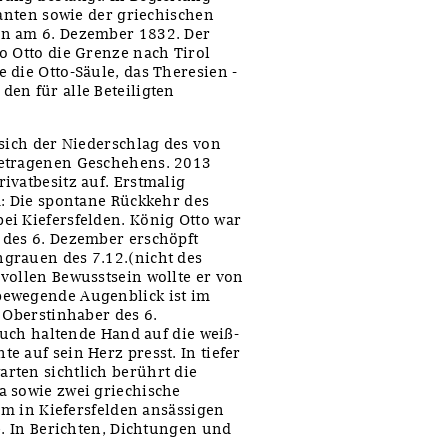
tanten sowie der griechischen
en am 6. Dezember 1832. Der
o Otto die Grenze nach Tirol
 die Otto-Säule, das Theresien -
en für alle Beteiligten
 sich der Niederschlag des von
getragenen Geschehens. 2013
ivatbesitz auf. Erstmalig
d: Die spontane Rückkehr des
ei Kiefersfelden. König Otto war
 des 6. Dezember erschöpft
grauen des 7.12.(nicht des
vollen Bewusstsein wollte er von
bewegende Augenblick ist im
 Oberstinhaber des 6.
 Tuch haltende Hand auf die weiß-
 auf sein Herz presst. In tiefer
rten sichtlich berührt die
a sowie zwei griechische
dem in Kiefersfelden ansässigen
e. In Berichten, Dichtungen und