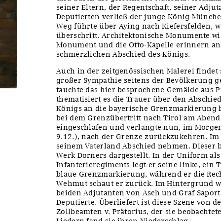
seiner Eltern, der Regentschaft, seiner Adju
Deputierten verließ der junge König Münch
Weg führte über Aying nach Kiefersfelden, w
überschritt. Architektonische Monumente wie
Monument und die Otto-Kapelle erinnern an d
schmerzlichen Abschied des Königs.
Auch in der zeitgenössischen Malerei findet
großer Sympathie seitens der Bevölkerung 
tauchte das hier besprochene Gemälde aus Pr
thematisiert es die Trauer über den Abschie
Königs an die bayerische Grenzmarkierung b
bei dem Grenzübertritt nach Tirol am Abend
eingeschlafen und verlangte nun, im Morgen
9.12.), nach der Grenze zurückzukehren. Im 
seinem Vaterland Abschied nehmen. Dieser 
Werk Dorners dargestellt. In der Uniform als
Infanterieregiments legt er seine linke, ein
blaue Grenzmarkierung, während er die Rechte
Wehmut schaut er zurück. Im Hintergrund wa
beiden Adjutanten von Asch und Graf Saport
Deputierte. Überliefert ist diese Szene von 
Zollbeamten v. Prätorius, der sie beobachtet
Liedern fand sie ihren Niederschlag.