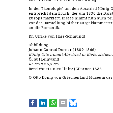
In der "Ikonologie" um den Abschied König Ot
entspricht dem Bruch, der um 1830 die Darst
Europa markiert. Dieses nimmt nun auch pri
vor der Darstellung bisher ausgeklammerte
an die Romantik.
Dr. Ulrike von Hase-Schmundt
Abbildung
Johann Conrad Dorner (1809-1866)
König Otto nimmt Abschied in Kiefersfelden
Öl auf Leinwand
47 cm x 36,5 cm
Bezeichnet unten links: JCDorner 1833
© Otto König von Griechenland Museum de
Facebook
LinkedIn
WhatsApp
E-mail
Bluesky