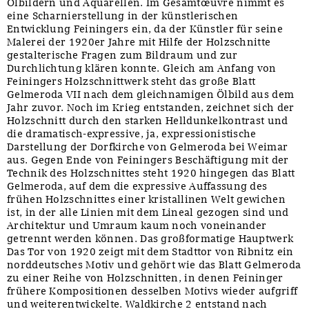
Ölbildern und Aquarellen. Im Gesamtœuvre nimmt es
eine Scharnierstellung in der künstlerischen
Entwicklung Feiningers ein, da der Künstler für seine
Malerei der 1920er Jahre mit Hilfe der Holzschnitte
gestalterische Fragen zum Bildraum und zur
Durchlichtung klären konnte. Gleich am Anfang von
Feiningers Holzschnittwerk steht das große Blatt
Gelmeroda VII nach dem gleichnamigen Ölbild aus dem
Jahr zuvor. Noch im Krieg entstanden, zeichnet sich der
Holzschnitt durch den starken Helldunkelkontrast und
die dramatisch-expressive, ja, expressionistische
Darstellung der Dorfkirche von Gelmeroda bei Weimar
aus. Gegen Ende von Feiningers Beschäftigung mit der
Technik des Holzschnittes steht 1920 hingegen das Blatt
Gelmeroda, auf dem die expressive Auffassung des
frühen Holzschnittes einer kristallinen Welt gewichen
ist, in der alle Linien mit dem Lineal gezogen sind und
Architektur und Umraum kaum noch voneinander
getrennt werden können. Das großformatige Hauptwerk
Das Tor von 1920 zeigt mit dem Stadttor von Ribnitz ein
norddeutsches Motiv und gehört wie das Blatt Gelmeroda
zu einer Reihe von Holzschnitten, in denen Feininger
frühere Kompositionen desselben Motivs wieder aufgriff
und weiterentwickelte. Waldkirche 2 entstand nach