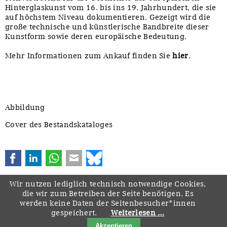
Hinterglaskunst vom 16. bis ins 19. Jahrhundert, die sie
auf höchstem Niveau dokumentieren. Gezeigt wird die
große technische und künstlerische Bandbreite dieser
Kunstform sowie deren europäische Bedeutung.
Mehr Informationen zum Ankauf finden Sie
hier
.
Abbildung
Cover des Bestandskataloges
Facebook
LinkedIn
WhatsApp
E-mail
Bluesky
Wir nutzen lediglich technisch notwendige Cookies,
die wir zum Betreiben der Seite benötigen. Es
werden keine Daten der Seitenbesucher*innen
gespeichert.
Weiterlesen …
Navigation
Startseite
Downloads
Kontakt
Impressum
Datenschutz
Akzeptieren
überspringen