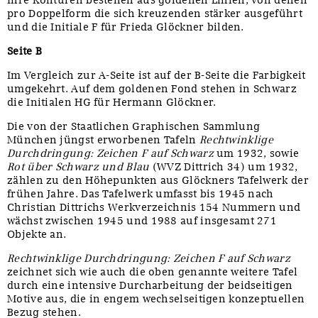
Ihre Konturen bestehen aus goldenen Linien, von denen
pro Doppelform die sich kreuzenden stärker ausgeführt
und die Initiale F für Frieda Glöckner bilden.
Seite B
Im Vergleich zur A-Seite ist auf der B-Seite die Farbigkeit
umgekehrt. Auf dem goldenen Fond stehen in Schwarz
die Initialen HG für Hermann Glöckner.
Die von der Staatlichen Graphischen Sammlung
München jüngst erworbenen Tafeln
Rechtwinklige
Durchdringung: Zeichen F auf Schwarz
um 1932, sowie
Rot über Schwarz und Blau
(WVZ Dittrich 34) um 1932,
zählen zu den Höhepunkten aus Glöckners Tafelwerk der
frühen Jahre. Das Tafelwerk umfasst bis 1945 nach
Christian Dittrichs Werkverzeichnis 154 Nummern und
wächst zwischen 1945 und 1988 auf insgesamt 271
Objekte an.
Rechtwinklige Durchdringung: Zeichen F auf Schwarz
zeichnet sich wie auch die oben genannte weitere Tafel
durch eine intensive Durcharbeitung der beidseitigen
Motive aus, die in engem wechselseitigen konzeptuellen
Bezug stehen.