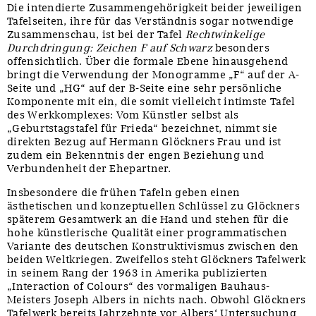
Die intendierte Zusammengehörigkeit beider jeweiligen
Tafelseiten, ihre für das Verständnis sogar notwendige
Zusammenschau, ist bei der Tafel
Rechtwinkelige
Durchdringung: Zeichen F auf Schwarz
besonders
offensichtlich. Über die formale Ebene hinausgehend
bringt die Verwendung der Monogramme „F“ auf der A-
Seite und „HG“ auf der B-Seite eine sehr persönliche
Komponente mit ein, die somit vielleicht intimste Tafel
des Werkkomplexes: Vom Künstler selbst als
„Geburtstagstafel für Frieda“ bezeichnet, nimmt sie
direkten Bezug auf Hermann Glöckners Frau und ist
zudem ein Bekenntnis der engen Beziehung und
Verbundenheit der Ehepartner.
Insbesondere die frühen Tafeln geben einen
ästhetischen und konzeptuellen Schlüssel zu Glöckners
späterem Gesamtwerk an die Hand und stehen für die
hohe künstlerische Qualität einer programmatischen
Variante des deutschen Konstruktivismus zwischen den
beiden Weltkriegen. Zweifellos steht Glöckners Tafelwerk
in seinem Rang der 1963 in Amerika publizierten
„Interaction of Colours“ des vormaligen Bauhaus-
Meisters Joseph Albers in nichts nach. Obwohl Glöckners
Tafelwerk bereits Jahrzehnte vor Albers‘ Untersuchung