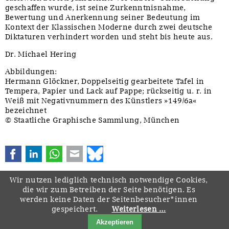
geschaffen wurde, ist seine Zurkenntnisnahme,
Bewertung und Anerkennung seiner Bedeutung im
Kontext der Klassischen Moderne durch zwei deutsche
Diktaturen verhindert worden und steht bis heute aus.
Dr. Michael Hering
Abbildungen:
Hermann Glöckner, Doppelseitig gearbeitete Tafel in
Tempera, Papier und Lack auf Pappe; rückseitig u. r. in
Weiß mit Negativnummern des Künstlers »149/6a«
bezeichnet
© Staatliche Graphische Sammlung, München
Facebook
LinkedIn
WhatsApp
E-mail
Bluesky
Wir nutzen lediglich technisch notwendige Cookies,
die wir zum Betreiben der Seite benötigen. Es
werden keine Daten der Seitenbesucher*innen
gespeichert.
Weiterlesen …
Navigation
Startseite
Downloads
Kontakt
Impressum
Datenschutz
Akzeptieren
überspringen