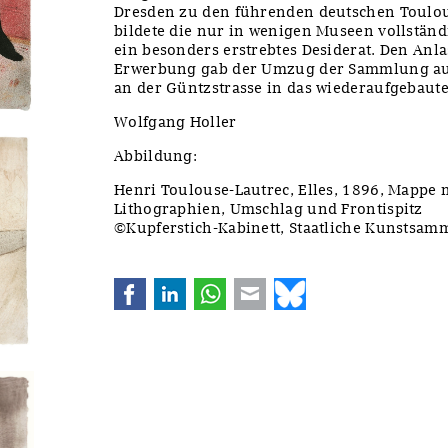
Dresden zu den führenden deutschen Toulo
bildete die nur in wenigen Museen vollstän
ein besonders erstrebtes Desiderat. Den Anl
Erwerbung gab der Umzug der Sammlung au
an der Güntzstrasse in das wiederaufgebaut
Wolfgang Holler
Abbildung:
Henri Toulouse-Lautrec, Elles, 1896, Mappe 
Lithographien, Umschlag und Frontispitz
©Kupferstich-Kabinett, Staatliche Kunstsa
Facebook
LinkedIn
WhatsApp
E-mail
Bluesky