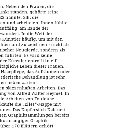
en. Neben den Frauen, die
punkt standen, gehörte seine
S nannte. SIE, die
ten und arbeiteten. Ihnen fühlte
auffällig, am Rande der
wundert. In die Welt der
e Künstler häufig, um mit den
hten und zu zeichnen - nicht als
hischer Neugierde, sondern als
en führten. Es wird keine
er Künstler entrollt in elf
ltägliche Leben dieser Frauen:
e Haarpflege, das Aufräumen oder
stlerische Behandlung ist sehr
ehen neben zarten,
en skizzenhaften Arbeiten. Das
g von Alfred Walter Heymel. In
e Arbeiten von Toulouse-
rkaufte die „Elles“-Mappe mit
nnes. Das Kupferstich-Kabinett
ichen Graphiksammlungen bereits
 hochrangiger Graphik
 über 170 Blättern gehört