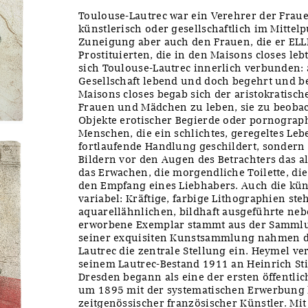
Toulouse-Lautrec war ein Verehrer der Frau
künstlerisch oder gesellschaftlich im Mittel
Zuneigung aber auch den Frauen, die er ELLE
Prostituierten, die in den Maisons closes leb
sich Toulouse-Lautrec innerlich verbunden: 
Gesellschaft lebend und doch begehrt und be
Maisons closes begab sich der aristokratisch
Frauen und Mädchen zu leben, sie zu beobac
Objekte erotischer Begierde oder pornograp
Menschen, die ein schlichtes, geregeltes Leb
fortlaufende Handlung geschildert, sondern d
Bildern vor den Augen des Betrachters das al
das Erwachen, die morgendliche Toilette, di
den Empfang eines Liebhabers. Auch die kün
variabel: Kräftige, farbige Lithographien st
aquarellähnlichen, bildhaft ausgeführte neb
erworbene Exemplar stammt aus der Sammlun
seiner exquisiten Kunstsammlung nahmen di
Lautrec die zentrale Stellung ein. Heymel ve
seinem Lautrec-Bestand 1911 an Heinrich Sti
Dresden begann als eine der ersten öffentl
um 1895 mit der systematischen Erwerbung
zeitgenössischer französischer Künstler. Mit