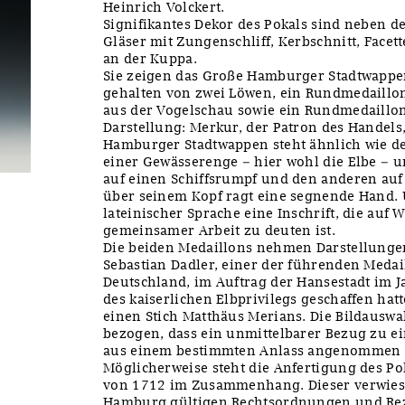
Heinrich Volckert.
Signifikantes Dekor des Pokals sind neben d
Gläser mit Zungenschliff, Kerbschnitt, Face
an der Kuppa.
Sie zeigen das Große Hamburger Stadtwappe
gehalten von zwei Löwen, ein Rundmedaillo
aus der Vogelschau sowie ein Rundmedaillon
Darstellung: Merkur, der Patron des Handels
Hamburger Stadtwappen steht ähnlich wie de
einer Gewässerenge – hier wohl die Elbe – u
auf einen Schiffsrumpf und den anderen auf
über seinem Kopf ragt eine segnende Hand. 
lateinischer Sprache eine Inschrift, die auf
gemeinsamer Arbeit zu deuten ist.
Die beiden Medaillons nehmen Darstellungen
Sebastian Dadler, einer der führenden Meda
Deutschland, im Auftrag der Hansestadt im J
des kaiserlichen Elbprivilegs geschaffen hat
einen Stich Matthäus Merians. Die Bildauswa
bezogen, dass ein unmittelbarer Bezug zu e
aus einem bestimmten Anlass angenommen 
Möglicherweise steht die Anfertigung des Po
von 1712 im Zusammenhang. Dieser verwies 
Hamburg gültigen Rechtsordnungen und Rez