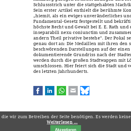
Schlussstrich unter die stattgehabten Macht
Sein erster Artikel enthielt die berühmte K
„hiemit, als ein ewiges unveränderliches un
Fundamental-Gesetz festgestellt und bekräftig
höchste Recht und Gewalt bei E. E. Rath und
inseparabili nexu coniunctim und zusammen
andern Theil privative bestehe“. Der Pokal s
genau dort an: Die Medaillen mit ihren den
beschwörenden Darstellungen auf der einen S
dokumentierende Grundriss nach der Stadter
werden durch die großen Stadtwappen mit Lö
umschlossen. Hier feiert sich die Stadt und 
des letzten Jahrhunderts.
Facebook
LinkedIn
WhatsApp
E-mail
Bluesky
 die wir zum Betreiben der Seite benötigen. Es werden kein
Weiterlesen …
Navigation
Startseite
Downloads
Kontakt
Impressum
Datenschutz
Akzeptieren
überspringen