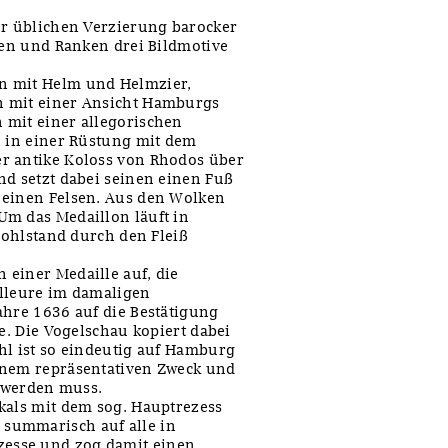
er üblichen Verzierung barocker
tten und Ranken drei Bildmotive
n mit Helm und Helmzier,
n mit einer Ansicht Hamburgs
 mit einer allegorischen
, in einer Rüstung mit dem
r antike Koloss von Rhodos über
nd setzt dabei seinen einen Fuß
 einen Felsen. Aus den Wolken
Um das Medaillon läuft in
 Wohlstand durch den Fleiß
 einer Medaille auf, die
illeure im damaligen
ahre 1636 auf die Bestätigung
te. Die Vogelschau kopiert dabei
hl ist so eindeutig auf Hamburg
inem repräsentativen Zweck und
werden muss.
kals mit dem sog. Hauptrezess
summarisch auf alle in
esse und zog damit einen