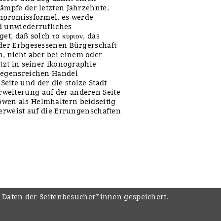
kämpfe der letzten Jahrzehnte.
ompromissformel, es werde
d unwiederrufliches
et, daß solch τo κυριον, das
 der Erbgesessenen Bürgerschaft
, nicht aber bei einem oder
etzt in seiner Ikonographie
 segensreichen Handel
eite und der die stolze Stadt
weiterung auf der anderen Seite
wen als Helmhaltern beidseitig
verweist auf die Errungenschaften
e Daten der Seitenbesucher*innen gespeichert.