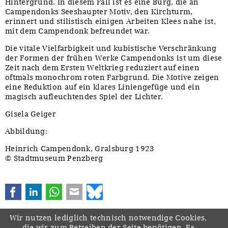
Hintergrund. In diesem Fall ist es eine Burg, die an
Campendonks Seeshaupter Motiv, den Kirchturm,
erinnert und stilistisch einigen Arbeiten Klees nahe ist,
mit dem Campendonk befreundet war.
Die vitale Vielfarbigkeit und kubistische Verschränkung
der Formen der frühen Werke Campendonks ist um diese
Zeit nach dem Ersten Weltkrieg reduziert auf einen
oftmals monochrom roten Farbgrund. Die Motive zeigen
eine Reduktion auf ein klares Liniengefüge und ein
magisch aufleuchtendes Spiel der Lichter.
Gisela Geiger
Abbildung:
Heinrich Campendonk, Gralsburg 1923
© Stadtmuseum Penzberg
Facebook
LinkedIn
WhatsApp
E-mail
Bluesky
Wir nutzen lediglich technisch notwendige Cookies,
die wir zum Betreiben der Seite benötigen. Es