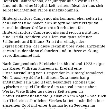
Heinrich Campendonk, der Jüngste aus diesem Kreis,
fand mit ihr eine Möglichkeit, seinem Ideal der aus sich
selbst leuchtenden Farbe nahezukommen.
Hinterglasbilder Campendonks kommen eher selten in
den Handel und haben sich aufgrund ihrer Fragilität
zumal in dieser Größe nicht oft erhalten. Die
Hinterglasbilder Campendonks sind jedoch nicht nur
eine Rarität, sondern vor allem von ganz seltener
Schönheit und Brillanz. Er ist der einzige der
Expressionisten, der diese Technik über viele Jahrzehnte
anwandte, der sie so elaboriert und in ihrer Wirkung
vervollkommnet hat.
Nach Campendonks Rückkehr ins Rheinland 1923 zeigte
das Kaiser Wilhelm Museum in Krefeld eine
Einzelausstellung von Campendonks Hinterglasmalerei.
Die
Gralsburg
dürfte in diesem Zusammenhang
entstanden sein und ist ein besonders schönes und
typisches Bespiel für diese dem Surrealismus nahen
Werke. Viele Bilder aus dieser Zeit zeigen als
Motivzusammenhang die „Gedanken im Kopf“ – wie auch
der Titel eines ähnlichen Werkes lautet –, nämlich einen
einzelnen Kopf mit einer traumartigen Sequenz im