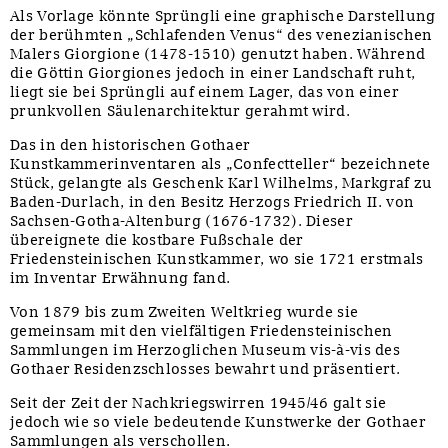
Als Vorlage könnte Sprüngli eine graphische Darstellung
der berühmten „Schlafenden Venus“ des venezianischen
Malers Giorgione (1478-1510) genutzt haben. Während
die Göttin Giorgiones jedoch in einer Landschaft ruht,
liegt sie bei Sprüngli auf einem Lager, das von einer
prunkvollen Säulenarchitektur gerahmt wird.
Das in den historischen Gothaer
Kunstkammerinventaren als „Confectteller“ bezeichnete
Stück, gelangte als Geschenk Karl Wilhelms, Markgraf zu
Baden-Durlach, in den Besitz Herzogs Friedrich II. von
Sachsen-Gotha-Altenburg (1676-1732). Dieser
übereignete die kostbare Fußschale der
Friedensteinischen Kunstkammer, wo sie 1721 erstmals
im Inventar Erwähnung fand.
Von 1879 bis zum Zweiten Weltkrieg wurde sie
gemeinsam mit den vielfältigen Friedensteinischen
Sammlungen im Herzoglichen Museum vis-à-vis des
Gothaer Residenzschlosses bewahrt und präsentiert.
Seit der Zeit der Nachkriegswirren 1945/46 galt sie
jedoch wie so viele bedeutende Kunstwerke der Gothaer
Sammlungen als verschollen.