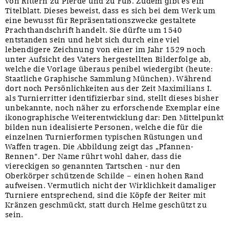
von Rittern zu Pferde und zu Fuß. Zudem gibt es ein
Titelblatt. Dieses beweist, dass es sich bei dem Werk um
eine bewusst für Repräsentationszwecke gestaltete
Prachthandschrift handelt. Sie dürfte um 1540
entstanden sein und hebt sich durch eine viel
lebendigere Zeichnung von einer im Jahr 1529 noch
unter Aufsicht des Vaters hergestellten Bilderfolge ab,
welche die Vorlage überaus penibel wiedergibt (heute:
Staatliche Graphische Sammlung München). Während
dort noch Persönlichkeiten aus der Zeit Maximilians I.
als Turnierritter identifizierbar sind, stellt dieses bisher
unbekannte, noch näher zu erforschende Exemplar eine
ikonographische Weiterentwicklung dar: Den Mittelpunkt
bilden nun idealisierte Personen, welche die für die
einzelnen Turnierformen typischen Rüstungen und
Waffen tragen. Die Abbildung zeigt das „Pfannen-
Rennen“. Der Name rührt wohl daher, dass die
viereckigen so genannten Tartschen - nur den
Oberkörper schützende Schilde – einen hohen Rand
aufweisen. Vermutlich nicht der Wirklichkeit damaliger
Turniere entsprechend, sind die Köpfe der Reiter mit
Kränzen geschmückt, statt durch Helme geschützt zu
sein.