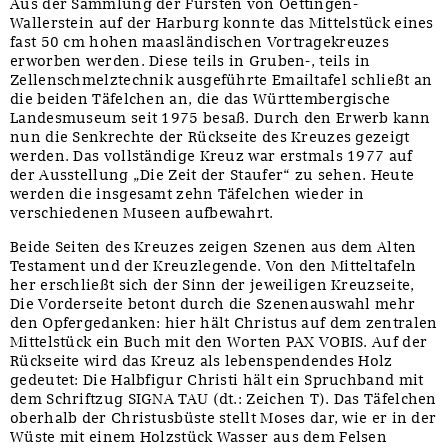
Aus der Sammlung der Fürsten von Oettingen-
Wallerstein auf der Harburg konnte das Mittelstück eines
fast 50 cm hohen maasländischen Vortragekreuzes
erworben werden. Diese teils in Gruben-, teils in
Zellenschmelztechnik ausgeführte Emailtafel schließt an
die beiden Täfelchen an, die das Württembergische
Landesmuseum seit 1975 besaß. Durch den Erwerb kann
nun die Senkrechte der Rückseite des Kreuzes gezeigt
werden. Das vollständige Kreuz war erstmals 1977 auf
der Ausstellung „Die Zeit der Staufer“ zu sehen. Heute
werden die insgesamt zehn Täfelchen wieder in
verschiedenen Museen aufbewahrt.
Beide Seiten des Kreuzes zeigen Szenen aus dem Alten
Testament und der Kreuzlegende. Von den Mitteltafeln
her erschließt sich der Sinn der jeweiligen Kreuzseite,
Die Vorderseite betont durch die Szenenauswahl mehr
den Opfergedanken: hier hält Christus auf dem zentralen
Mittelstück ein Buch mit den Worten PAX VOBIS. Auf der
Rückseite wird das Kreuz als lebenspendendes Holz
gedeutet: Die Halbfigur Christi hält ein Spruchband mit
dem Schriftzug SIGNA TAU (dt.: Zeichen T). Das Täfelchen
oberhalb der Christusbüste stellt Moses dar, wie er in der
Wüste mit einem Holzstück Wasser aus dem Felsen