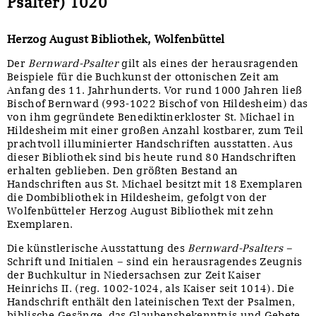
Psalter) 1020
Herzog August Bibliothek, Wolfenbüttel
Der
Bernward-Psalter
gilt als eines der herausragenden
Beispiele für die Buchkunst der ottonischen Zeit am
Anfang des 11. Jahrhunderts. Vor rund 1000 Jahren ließ
Bischof Bernward (993-1022 Bischof von Hildesheim) das
von ihm gegründete Benediktinerkloster St. Michael in
Hildesheim mit einer großen Anzahl kostbarer, zum Teil
prachtvoll illuminierter Handschriften ausstatten. Aus
dieser Bibliothek sind bis heute rund 80 Handschriften
erhalten geblieben. Den größten Bestand an
Handschriften aus St. Michael besitzt mit 18 Exemplaren
die Dombibliothek in Hildesheim, gefolgt von der
Wolfenbütteler Herzog August Bibliothek mit zehn
Exemplaren.
Die künstlerische Ausstattung des
Bernward-Psalters
–
Schrift und Initialen – sind ein herausragendes Zeugnis
der Buchkultur in Niedersachsen zur Zeit Kaiser
Heinrichs II. (reg. 1002-1024, als Kaiser seit 1014). Die
Handschrift enthält den lateinischen Text der Psalmen,
biblische Gesänge, das Glaubensbekenntnis und Gebete,