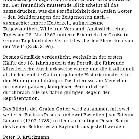
zu. Der freundlich musternde Blick scheint all das
auszudrücken, was die Persönlichkeit des Grafen Gotter
– den Schilderungen der Zeitgenossen nach –
ausmachte: innere Heiterkeit, aufmerksame
Zugewandtheit, Wille und Verstand. Anlässlich seines
Todes am 28. Mai 1762 notierte Friedrich der Große in
seinem Tagebuch den Verlust des „besten Menschen von
der Welt“ (Zick, S. 96).
Pesnes Gemälde verdeutlicht, weshalb in der ersten
Hälfte des 18. Jahrhunderts das Porträt die führende
künstlerische Ausdrucksweise wurde und die traditionell
als bedeutendste Gattung geltende Historienmalerei in
den Hintergrund drängte. Das Interesse am Menschen
mit seiner ganzen, komplexen Persönlichkeit
durchbrach alle bis dahin gültigen Regeln der
Repräsentation.
Das Bildnis des Grafen Gotter wird zusammen mit zwei
weiteren Porträts Pesnes und zwei Pastellen Jean Étienne
Liotards (1702-1789) in dem zukünftigen Pesne-Raum
des Neuen Schlosses zu Bayreuth ausgestellt werden.
Peter O. Krückmann