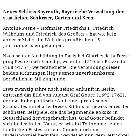
Neues Schloss Bayreuth, Bayerische Verwaltung der
staatlichen Schlösser, Gärten und Seen
Antoine Pesne – Hofmaler Friedrichs I., Friedrich
Wilhelms und Friedrich des Großen – hat wie kein
anderer Maler die Welt des preußischen 18.
Jahrhunderts eingefangen.
Nach seiner Ausbildung in Paris bei Charles de la Fosse
ging Pesne nach Venedig, wo er bis 1710 bei Piazzetta
(1682-1754) weiterstudierte. Die Verbindung dieser
beiden Richtungen liegt Pesnes unverkennbarem,
persönlichen Stil zugrunde.
Etwa zwanzig Jahre nach seiner Ankunft in Berlin
entstand das Bild von August Graf Gotter (1692-1762),
der das hohe politische Amt eines preußischen
Staatsrates innehatte. Dieses Bildnis ist gewiss eines der
schönsten Beispiele, die das beginnende Rokoko in
Deutschland hervorgebracht hat. Graf Gotter befindet
sich in der freien Natur, er scheint Teilnehmer eines
ländlichen Festes zu sein. Gerade noch im
Dudelsackspiel begriffen, wendet er nun dem Betrachter