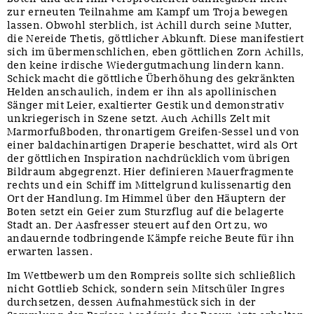
zur erneuten Teilnahme am Kampf um Troja bewegen
lassen. Obwohl sterblich, ist Achill durch seine Mutter,
die Nereide Thetis, göttlicher Abkunft. Diese manifestiert
sich im übermenschlichen, eben göttlichen Zorn Achills,
den keine irdische Wiedergutmachung lindern kann.
Schick macht die göttliche Überhöhung des gekränkten
Helden anschaulich, indem er ihn als apollinischen
Sänger mit Leier, exaltierter Gestik und demonstrativ
unkriegerisch in Szene setzt. Auch Achills Zelt mit
Marmorfußboden, thronartigem Greifen-Sessel und von
einer baldachinartigen Draperie beschattet, wird als Ort
der göttlichen Inspiration nachdrücklich vom übrigen
Bildraum abgegrenzt. Hier definieren Mauerfragmente
rechts und ein Schiff im Mittelgrund kulissenartig den
Ort der Handlung. Im Himmel über den Häuptern der
Boten setzt ein Geier zum Sturzflug auf die belagerte
Stadt an. Der Aasfresser steuert auf den Ort zu, wo
andauernde todbringende Kämpfe reiche Beute für ihn
erwarten lassen.
Im Wettbewerb um den Rompreis sollte sich schließlich
nicht Gottlieb Schick, sondern sein Mitschüler Ingres
durchsetzen, dessen Aufnahmestück sich in der