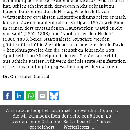
Sammlung der Pariser Académie des Beaux-Arts erhalten
hat. Schick scheint sich deswegen nicht gekränkt zu
haben. Dank eines durch Herzog Friedrich II. von
Württemberg gewährten Reisestipendiums reiste er nach
kurzem Zwischenaufenthalt in Stuttgart 1802 nach Rom.
In seinen dort entstandenen Hauptwerken "David spielt
vor Saul" (1802-1803) und "Apoll unter den Hirten"
(1806-1808, beide Staatsgalerie Stuttgart) werden
göttlich überhöhte Sterbliche - der musizierdende David
– beziehungsweise der die Menschen lehrende Gott
Apoll selbst im Mittelpunkt stehen. Die Gestalt Achills
aus Schicks Pariser Frühwerk darf als erste Manifestation
dieser idealen Jünglingsgestalten angesehen werden.
Dr. Christofer Conrad
Facebook
LinkedIn
WhatsApp
E-mail
Bluesky
Wir nutzen lediglich technisch notwendige Cookies,
die wir zum Betreiben der Seite benötigen. Es
werden keine Daten der Seitenbesucher*innen
gespeichert.
Weiterlesen …