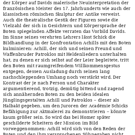
der Körper auf Davids malerische Neuinterpretation der
französischen Meister des 17. Jahrhunderts wie auch der
klassischen römischen Skulptur der Antike verweist.
Auch die theatralische Gestik der Figuren sowie die
Vielzahl der sich in Gesichtern und Körpersprache der
Boten spiegelnden Affekte verraten das Vorbild Davids.
Im Sinne seines verehrten Lehrers lässt Schick die
Bildhandlung in der Konfrontation Achills mit den Boten
kulminieren: Achill, der sich und seinen Freund und
Waffenbruder Patroklos mit Heldenliedern unterhalten
hat, zu denen er sich selbst auf der Leier begleitete, tritt
den Boten mit raumgreifendem Willkommensgestus
entgegen, dessen Ausladung durch seinen lang
nachschleppenden Umhang noch verstärkt wird. Der
Kontrast der je nach Person und Charakter
argumentierend, trotzig, demütig bittend und zagend
sich annähernden Boten zu den beiden idealen
Jünglingsgestalten Achill und Patroklos – dieser als
Halbakt gegeben, um den Juroren der Académie Schicks
Befähigung zur Aktmalerei zu demonstrieren – könnte
kaum größer sein. So wird das bei Homer später
geschilderte Scheitern der Mission im Bild
vorweggenommen: Achill wird sich von den Reden der
Boten und den ihm versprochenen Sühnegaben nicht