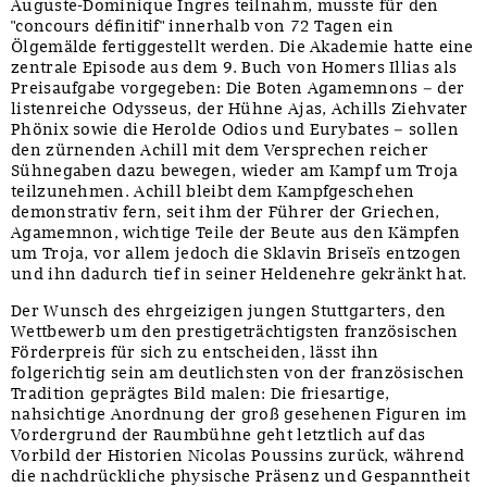
Auguste-Dominique Ingres teilnahm, musste für den
"concours définitif" innerhalb von 72 Tagen ein
Ölgemälde fertiggestellt werden. Die Akademie hatte eine
zentrale Episode aus dem 9. Buch von Homers Illias als
Preisaufgabe vorgegeben: Die Boten Agamemnons – der
listenreiche Odysseus, der Hühne Ajas, Achills Ziehvater
Phönix sowie die Herolde Odios und Eurybates – sollen
den zürnenden Achill mit dem Versprechen reicher
Sühnegaben dazu bewegen, wieder am Kampf um Troja
teilzunehmen. Achill bleibt dem Kampfgeschehen
demonstrativ fern, seit ihm der Führer der Griechen,
Agamemnon, wichtige Teile der Beute aus den Kämpfen
um Troja, vor allem jedoch die Sklavin Briseïs entzogen
und ihn dadurch tief in seiner Heldenehre gekränkt hat.
Der Wunsch des ehrgeizigen jungen Stuttgarters, den
Wettbewerb um den prestigeträchtigsten französischen
Förderpreis für sich zu entscheiden, lässt ihn
folgerichtig sein am deutlichsten von der französischen
Tradition geprägtes Bild malen: Die friesartige,
nahsichtige Anordnung der groß gesehenen Figuren im
Vordergrund der Raumbühne geht letztlich auf das
Vorbild der Historien Nicolas Poussins zurück, während
die nachdrückliche physische Präsenz und Gespanntheit