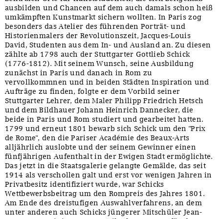
ausbilden und Chancen auf dem auch damals schon heiß
umkämpften Kunstmarkt sichern wollten. In Paris zog
besonders das Atelier des führenden Porträt- und
Historienmalers der Revolutionszeit, Jacques-Louis
David, Studenten aus dem In- und Ausland an. Zu diesen
zählte ab 1798 auch der Stuttgarter Gottlieb Schick
(1776-1812). Mit seinem Wunsch, seine Ausbildung
zunächst in Paris und danach in Rom zu
vervollkommnen und in beiden Städten Inspiration und
Aufträge zu finden, folgte er dem Vorbild seiner
Stuttgarter Lehrer, dem Maler Philipp Friedrich Hetsch
und dem Bildhauer Johann Heinrich Dannecker, die
beide in Paris und Rom studiert und gearbeitet hatten.
1799 und erneut 1801 bewarb sich Schick um den "Prix
de Rome", den die Pariser Académie des Beaux-Arts
alljährlich auslobte und der seinem Gewinner einen
fünfjährigen Aufenthalt in der Ewigen Stadt ermöglichte.
Das jetzt in die Staatsgalerie gelangte Gemälde, das seit
1914 als verschollen galt und erst vor wenigen Jahren in
Privatbesitz identifiziert wurde, war Schicks
Wettbewerbsbeitrag um den Rompreis des Jahres 1801.
Am Ende des dreistufigen Auswahlverfahrens, an dem
unter anderen auch Schicks jüngerer Mitschüler Jean-