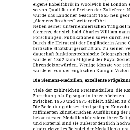
eigene Kabelfabrik in Woolwich bei London 
so von Qualität und Preisen der Zulieferer.
wurde das Londoner Geschäft 1865 neu geo
„Siemens Brothers“ weitergeführt.
Neben seiner unternehmerischen Tätigkeit m
Siemens, der sich bald Charles William nann
Forschungen, Publikationen sowie durch sei
Durch die Heirat mit der Engländerin Anne
britische Staatsbürgerschaft an. Zu seinen V
dauerhaft funktionstechnische Telegraphenk
wurde er 1862 zum Mitglied der Royal Socie
Ehrendoktorwürden. Wenige Monate vor se
wurde er von der englischen Königin Victori
Die Siemens-Medaillen, exzellente Prägekun
Viele der zahlreichen Preismedaillen, die K
Forschung häufig sogar in ihrer höchsten –
zwischen 1850 und 1875 erhielt, zählen zu 
Die Bedeutung dieses einzigartigen Konvolut
raffinierten künstlerischen Ausführung der 
bekanntesten Medaillenkünstlern ihrer Zeit 
und Material sind sie außerordentlich hochw
eindrucksvolles Beispiel der Medaillenkunst