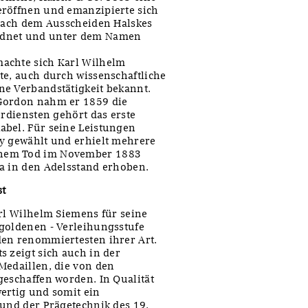
eröffnen und emanzipierte sich
 Nach dem Ausscheiden Halskes
rdnet und unter dem Namen
achte sich Karl Wilhelm
te, auch durch wissenschaftliche
ne Verbandstätigkeit bekannt.
 Gordon nahm er 1859 die
erdiensten gehört das erste
abel. Für seine Leistungen
ty gewählt und erhielt mehrere
inem Tod im November 1883
a in den Adelsstand erhoben.
st
arl Wilhelm Siemens für seine
 goldenen - Verleihungsstufe
den renommiertesten ihrer Art.
s zeigt sich auch in der
Medaillen, die von den
geschaffen worden. In Qualität
ertig und somit ein
 und der Prägetechnik des 19.