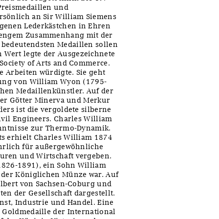
Preismedaillen und
rsönlich an Sir William Siemens
agenen Lederkästchen in Ehren
in engem Zusammenhang mit der
 bedeutendsten Medaillen sollen
 Wert legte der Ausgezeichnete
 Society of Arts and Commerce.
e Arbeiten würdigte. Sie geht
ägung von William Wyon (1795-
hen Medaillenkünstler. Auf der
 der Götter Minerva und Merkur
ers ist die vergoldete silberne
ivil Engineers. Charles William
kenntnisse zur Thermo-Dynamik.
s erhielt Charles William 1874
ährlich für außergewöhnliche
uren und Wirtschaft vergeben.
1826-1891), ein Sohn William
n der Königlichen Münze war. Auf
n Albert von Sachsen-Coburg und
en der Gesellschaft dargestellt.
nst, Industrie und Handel. Eine
e Goldmedaille der International