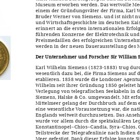
Museum erworben werden. Das wertvolle Me
einem der Gründungsväter der Firma, Karl 
Bruder Werner von Siemens. und ist nicht nu
und Wirtschaftsgeschichte im deutschen Kai
erinnert an die ersten internationalen Erfol
führenden Konzerne der Elektrotechnik und 
Preismedaillen des erfolgreichen Unterneh
werden in der neuen Dauerausstellung des 
Der Unternehmer und Forscher Sir William 
Karl Wilhelm Siemens (1823-1883) trug dur
wesentlich dazu bei, die Firma Siemens auf 
etablieren. 1858 wurde die Londoner Agentu
Wilhelm seit ihrer Gründung 1850 geleitet h
Verlegung von telegrafischen Seekabeln in 
Siemens, Halske & Co. umgewandelt. Mit erf
Mittelmeer gelang der Durchbruch auf dem e
eine wesentliche Voraussetzung war, die nati
Englands weltweit durchzusetzen. Das Anseh
wurde vor allem durch die spektakulären Le
Konstantinopel–Chios–Candia, Syra–Chios, 
Teilstrecke der Telegrafenlinie nach Indien 
Meer gefestigt. Dank dieser Erfolge konnte S