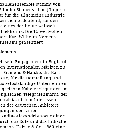
daillenensemble stammt von
Wilhelm Siemens, dem jüngeren
r für die allgemeine Industrie-
serreich bedeutend, sondern
ge eines der heute weltweit
Elektronik. Die 15 wertvollen
mers Karl Wilhelm Siemens
Museums präsentiert.
Siemens
ch sein Engagement in England
den internationalen Märkten zu
r Siemens & Halske, die Karl
atte, für die Herstellung und
das selbstständige Unternehmen
olgreichen Kabelverlegungen im
nglischen Telegrafenmarkt, der
onalstaatlichen Interessen
en des deutschen Anbieters
gungen der Linien
Candia–Alexandria sowie einer
durch das Rote und das Indische
iemens, Halske & Co. 1863 eine