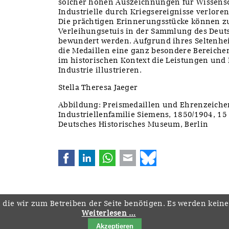
solcher hohen Auszeichnungen für Wissensc
Industrielle durch Kriegsereignisse verlore
Die prächtigen Erinnerungsstücke können zu
Verleihungsetuis in der Sammlung des Deu
bewundert werden. Aufgrund ihres Seltenhei
die Medaillen eine ganz besondere Bereich
im historischen Kontext die Leistungen und 
Industrie illustrieren.
Stella Theresa Jaeger
Abbildung: Preismedaillen und Ehrenzeiche
Industriellenfamilie Siemens, 1850/1904, 15
Deutsches Historisches Museum, Berlin
Facebook
LinkedIn
WhatsApp
E-mail
Bluesky
 die wir zum Betreiben der Seite benötigen. Es werden kein
Weiterlesen …
Navigation
Startseite
Downloads
Kontakt
Impressum
Datenschutz
Akzeptieren
überspringen