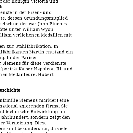
f der Königin Victoria und
k.
enste in der Eisen- und
tute, dessen Gründungsmitglied
mpelschneider war John Pinches
ätte unter William Wyon
William verliehenen Medaillen mit
en zur Stahlfabrikation. In
fabrikanten Martin entstand ein
g. In der Pariser
 Siemens für diese Verdienste
fporträt Kaiser Napoleon III. und
hen Medailleure, Hubert
eschichte
nfamilie Siemens markiert eine
rnational agierenden Firma. Sie
und technische Entwicklung im
. Jahrhundert, sondern zeigt den
ler Vernetzung. Diese
rs sind besonders rar, da viele