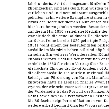
Jahrhunderts. Acht der insgesamt fünfzehn 
Ehrenzeichen sind aus Gold, fünf wurden pe
verliehen und in einem mit Samt ausgeschl
gehalten, zehn weitere Exemplare stehen 
Firma der Gebrüder Siemens. Nur einige der
hier kurz hervogehoben werden. Besonderen
auf die im Mai 1850 verliehene Medaille der
War sie doch die erste Goldmedaille, die sein
zurück auf eine bereits 1820 gefertigte Pr
1851), wohl einem der bedeutendsten britisc
Medaille im klassizistischen Stil sind Köpfe
zu sehen. Ein weiteres Werk desselben Künstl
Thomas Telford-Medaille der Institution of C
erhielt sie 1853 für einen Vortrag über Er
Als höchste Ehrung der Royal Academy of Art
die Albert-Medaille. Sie wurde nur einmal j
Beiträge zur Förderung von Kunst, Manufakt
Entworfen hatte sie Leonard Charles Wyon (
Wyons, der wie sein Vater Meistergraveur a
der Vorderseite ist das Portrait des Prinze
Gotha sowie des 1861 verstorbenen Präsident
Die Rückseite zeigt Personifikationen von Ku
weitere Arbeit Leonard Charles Wyons ist di