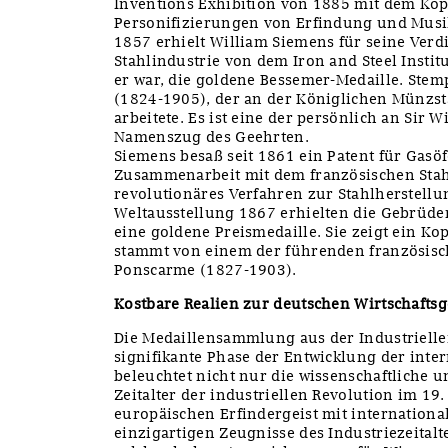
Inventions Exhibition von 1885 mit dem Kop
Personifizierungen von Erfindung und Musi
1857 erhielt William Siemens für seine Verdi
Stahlindustrie von dem Iron and Steel Insti
er war, die goldene Bessemer-Medaille. Ste
(1824-1905), der an der Königlichen Münzst
arbeitete. Es ist eine der persönlich an Sir 
Namenszug des Geehrten.
Siemens besaß seit 1861 ein Patent für Gasöf
Zusammenarbeit mit dem französischen Stahl
revolutionäres Verfahren zur Stahlherstellun
Weltausstellung 1867 erhielten die Gebrüder
eine goldene Preismedaille. Sie zeigt ein Kop
stammt von einem der führenden französisc
Ponscarme (1827-1903).
Kostbare Realien zur deutschen Wirtschaftsg
Die Medaillensammlung aus der Industrielle
signifikante Phase der Entwicklung der inte
beleuchtet nicht nur die wissenschaftliche 
Zeitalter der industriellen Revolution im 19
europäischen Erfindergeist mit internationa
einzigartigen Zeugnisse des Industriezeitalte