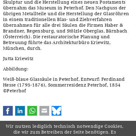
Skulptur und die Herstellung eines neuen Postaments
übernahm das Museum in Peterhof. Den Nachguss der
übrigen Metallteile und die Herstellung der Glasröhren
in einem traditionellen Blas- und Ziehverfahren
übernahmen für alle drei Säulen die Firmen Haber &
Brandner, Regensburg, und Stölzle Oberglas, Bärnbach
(Österreich). Die restauratorische Planung und
Betreuung führte das Architekturbüro Kriewitz,
München, durch.
Jutta Kriewitz
Abbildung:
Weiß-blaue Glassäule in Peterhof, Entwurf: Ferdinand
Hesse (1795-1876), Sommerresidenz Peterhof, 1854
©Peterhof
Facebook
LinkedIn
WhatsApp
E-mail
Bluesky
Wir nutzen lediglich technisch notwendige Cookies,
die wir zum Betreiben der Seite benötigen. Es