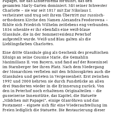
Papagei, die das Kinderthema fortführt, das den
gesamten Marly-Garten dominiert. Mit seiner Schwester
Charlotte – sie war seit 1817 mit Zar Nikolaus I.
verheiratet und trug seit ihrem Übertritt zur russisch-
orthodoxen Kirche den Namen Alexandra Feodorowna –
fühlte sich Friedrich Wilhelm zeitlebens eng verbunden.
1854 schenkte er ihr ebenfalls eine weiß-blaue
Glassäule, die in der Sommerresidenz Peterhof
aufgestellt wurde. Weiß und Blau galten als die
Lieblingsfarben Charlottes.
Eine dritte Glassäule ging als Geschenk des preußischen
Königs an seine Cousine Marie, die Gemahlin
Maximilians II. von Bayern, und fand auf der Roseninsel
im Starnberger See ihren Platz. Nach dem Niedergang
der Monarchien verfielen mit den Schlossgärten auch die
Glassäulen und gerieten in Vergessenheit. Erst zwischen
1992 und 2000 kehrten sie durch Fundstücke an allen
drei Standorten wieder in die Erinnerung zurück. Von
den in Peterhof noch erhaltenen Originalteilen – die
gusseiserne Innenstütze, das Kapitel, die Statuette
„Mädchen mit Papagei“, einige Glasröhren und das
Postament – eignete sich für eine Wiederaufstellung im
Freien lediglich die Statuette. Die Restaurierung dieser