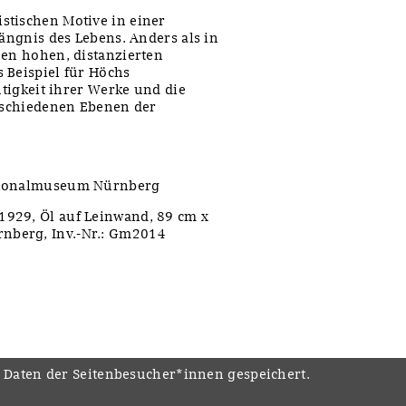
istischen Motive in einer
rängnis des Lebens. Anders als in
nen hohen, distanzierten
 Beispiel für Höchs
htigkeit ihrer Werke und die
erschiedenen Ebenen der
ationalmuseum Nürnberg
929, Öl auf Leinwand, 89 cm x
nberg, Inv.-Nr.: Gm2014
e Daten der Seitenbesucher*innen gespeichert.