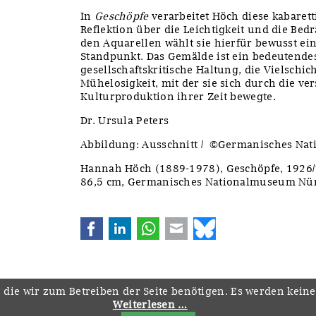
In
Geschöpfe
verarbeitet Höch diese kabarett
Reflektion über die Leichtigkeit und die Bed
den Aquarellen wählt sie hierfür bewusst ei
Standpunkt. Das Gemälde ist ein bedeutendes
gesellschaftskritische Haltung, die Vielschic
Mühelosigkeit, mit der sie sich durch die v
Kulturproduktion ihrer Zeit bewegte.
Dr. Ursula Peters
Abbildung: Ausschnitt / ©Germanisches N
Hannah Höch (1889-1978), Geschöpfe, 1926/1
86,5 cm, Germanisches Nationalmuseum Nür
Facebook
LinkedIn
WhatsApp
E-mail
Bluesky
 die wir zum Betreiben der Seite benötigen. Es werden kein
Weiterlesen …
Navigation
Startseite
Downloads
Kontakt
Impressum
Datenschutz