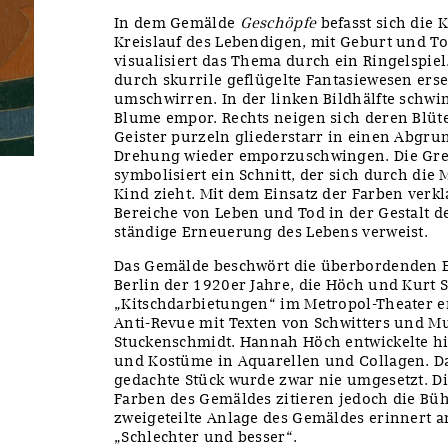
In dem Gemälde
Geschöpfe
befasst sich die 
Kreislauf des Lebendigen, mit Geburt und T
visualisiert das Thema durch ein Ringelspiel.
durch skurrile geflügelte Fantasiewesen ers
umschwirren. In der linken Bildhälfte schwi
Blume empor. Rechts neigen sich deren Blüt
Geister purzeln gliederstarr in einen Abgru
Drehung wieder emporzuschwingen. Die Gre
symbolisiert ein Schnitt, der sich durch die 
Kind zieht. Mit dem Einsatz der Farben verk
Bereiche von Leben und Tod in der Gestalt de
ständige Erneuerung des Lebens verweist.
Das Gemälde beschwört die überbordenden E
Berlin der 1920er Jahre, die Höch und Kurt S
„Kitschdarbietungen“ im Metropol-Theater er
Anti-Revue mit Texten von Schwitters und M
Stuckenschmidt. Hannah Höch entwickelte h
und Kostüme in Aquarellen und Collagen. D
gedachte Stück wurde zwar nie umgesetzt. D
Farben des Gemäldes zitieren jedoch die Bü
zweigeteilte Anlage des Gemäldes erinnert an
„Schlechter und besser“.