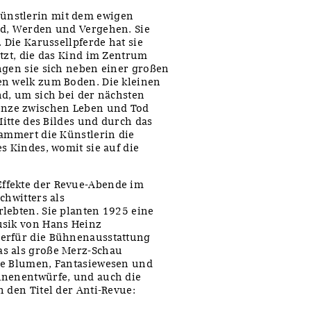
Künstlerin mit dem ewigen
od, Werden und Vergehen. Sie
 Die Karussellpferde hat sie
etzt, die das Kind im Zentrum
ngen sie sich neben einer großen
en welk zum Boden. Die kleinen
nd, um sich bei der nächsten
nze zwischen Leben und Tod
Mitte des Bildes und durch das
lammert die Künstlerin die
s Kindes, womit sie auf die
ffekte der Revue-Abende im
chwitters als
lebten. Sie planten 1925 eine
usik von Hans Heinz
ierfür die Bühnenausstattung
as als große Merz-Schau
ie Blumen, Fantasiewesen und
hnenentwürfe, und auch die
 den Titel der Anti-Revue: