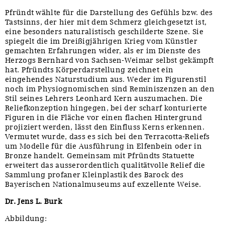
Pfründt wählte für die Darstellung des Gefühls bzw. des
Tastsinns, der hier mit dem Schmerz gleichgesetzt ist,
eine besonders naturalistisch geschilderte Szene. Sie
spiegelt die im Dreißigjährigen Krieg vom Künstler
gemachten Erfahrungen wider, als er im Dienste des
Herzogs Bernhard von Sachsen-Weimar selbst gekämpft
hat. Pfründts Körperdarstellung zeichnet ein
eingehendes Naturstudium aus. Weder im Figurenstil
noch im Physiognomischen sind Reminiszenzen an den
Stil seines Lehrers Leonhard Kern auszumachen. Die
Reliefkonzeption hingegen, bei der scharf konturierte
Figuren in die Fläche vor einen flachen Hintergrund
projiziert werden, lässt den Einfluss Kerns erkennen.
Vermutet wurde, dass es sich bei den Terracotta-Reliefs
um Modelle für die Ausführung in Elfenbein oder in
Bronze handelt. Gemeinsam mit Pfründts Statuette
erweitert das ausserordentlich qualitätvolle Relief die
Sammlung profaner Kleinplastik des Barock des
Bayerischen Nationalmuseums auf exzellente Weise.
Dr. Jens L. Burk
Abbildung: