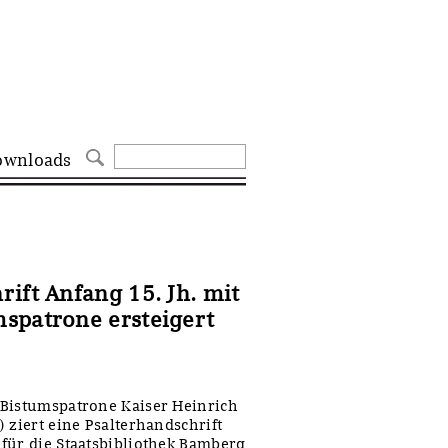
ownloads
ift Anfang 15. Jh. mit
spatrone ersteigert
 Bistumspatrone Kaiser Heinrich
 ziert eine Psalterhandschrift
für die Staatsbibliothek Bamberg