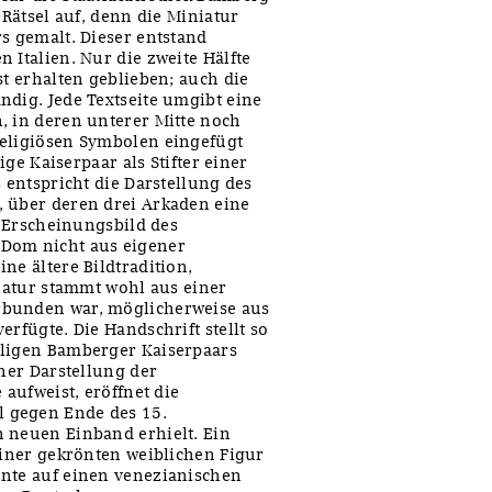
 Rätsel auf, denn die Miniatur
s gemalt. Dieser entstand
 Italien. Nur die zweite Hälfte
st erhalten geblieben; auch die
ndig. Jede Textseite umgibt eine
, in deren unterer Mitte noch
religiösen Symbolen eingefügt
ige Kaiserpaar als Stifter einer
 entspricht die Darstellung des
, über deren drei Arkaden eine
n Erscheinungsbild des
 Dom nicht aus eigener
ne ältere Bildtradition,
niatur stammt wohl aus einer
rbunden war, möglicherweise aus
rfügte. Die Handschrift stellt so
iligen Bamberger Kaiserpaars
iner Darstellung der
 aufweist, eröffnet die
 gegen Ende des 15.
n neuen Einband erhielt. Ein
einer gekrönten weiblichen Figur
nnte auf einen venezianischen