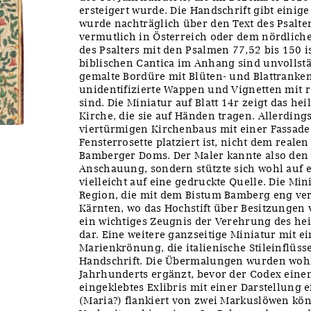
ersteigert wurde. Die Handschrift gibt einige
wurde nachträglich über den Text des Psalter
vermutlich in Österreich oder dem nördlichen
des Psalters mit den Psalmen 77,52 bis 150 i
biblischen Cantica im Anhang sind unvollstä
gemalte Bordüre mit Blüten- und Blattranken
unidentifizierte Wappen und Vignetten mit 
sind. Die Miniatur auf Blatt 14r zeigt das heil
Kirche, die sie auf Händen tragen. Allerdings
viertürmigen Kirchenbaus mit einer Fassade
Fensterrosette platziert ist, nicht dem reale
Bamberger Doms. Der Maler kannte also den
Anschauung, sondern stützte sich wohl auf ei
vielleicht auf eine gedruckte Quelle. Die Mi
Region, die mit dem Bistum Bamberg eng ve
Kärnten, wo das Hochstift über Besitzungen ve
ein wichtiges Zeugnis der Verehrung des he
dar. Eine weitere ganzseitige Miniatur mit e
Marienkrönung, die italienische Stileinflüsse
Handschrift. Die Übermalungen wurden wohl
Jahrhunderts ergänzt, bevor der Codex eine
eingeklebtes Exlibris mit einer Darstellung 
(Maria?) flankiert von zwei Markuslöwen kö