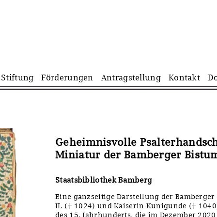
Navigation
Stiftung
Förderungen
Antragstellung
Kontakt
D
überspringen
Geheimnisvolle Psalterhandschr
Miniatur der Bamberger Bistum
Staatsbibliothek Bamberg
Eine ganzseitige Darstellung der Bamberger
II. († 1024) und Kaiserin Kunigunde († 1040)
des 15. Jahrhunderts, die im Dezember 2020 