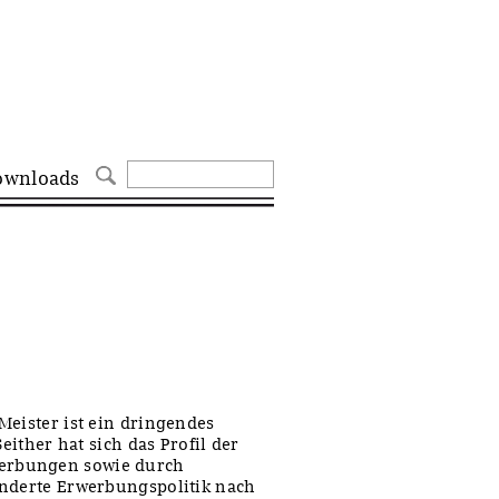
ownloads
Meister ist ein dringendes
either hat sich das Profil der
erbungen sowie durch
änderte Erwerbungspolitik nach