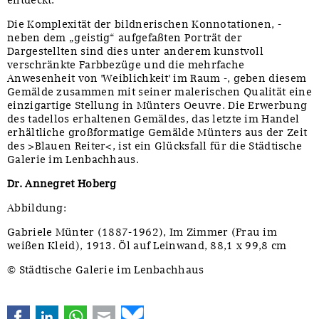
Die Komplexität der bildnerischen Konnotationen, -
neben dem „geistig“ aufgefaßten Porträt der
Dargestellten sind dies unter anderem kunstvoll
verschränkte Farbbezüge und die mehrfache
Anwesenheit von 'Weiblichkeit' im Raum -, geben diesem
Gemälde zusammen mit seiner malerischen Qualität eine
einzigartige Stellung in Münters Oeuvre. Die Erwerbung
des tadellos erhaltenen Gemäldes, das letzte im Handel
erhältliche großformatige Gemälde Münters aus der Zeit
des >Blauen Reiter<, ist ein Glücksfall für die Städtische
Galerie im Lenbachhaus.
Dr. Annegret Hoberg
Abbildung:
Gabriele Münter (1887-1962), Im Zimmer (Frau im
weißen Kleid), 1913. Öl auf Leinwand, 88,1 x 99,8 cm
© Städtische Galerie im Lenbachhaus
Facebook
LinkedIn
WhatsApp
E-mail
Bluesky