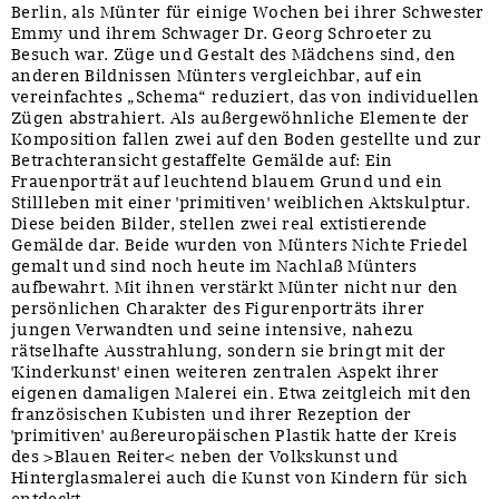
Berlin, als Münter für einige Wochen bei ihrer Schwester
Emmy und ihrem Schwager Dr. Georg Schroeter zu
Besuch war. Züge und Gestalt des Mädchens sind, den
anderen Bildnissen Münters vergleichbar, auf ein
vereinfachtes „Schema“ reduziert, das von individuellen
Zügen abstrahiert. Als außergewöhnliche Elemente der
Komposition fallen zwei auf den Boden gestellte und zur
Betrachteransicht gestaffelte Gemälde auf: Ein
Frauenporträt auf leuchtend blauem Grund und ein
Stillleben mit einer 'primitiven' weiblichen Aktskulptur.
Diese beiden Bilder, stellen zwei real extistierende
Gemälde dar. Beide wurden von Münters Nichte Friedel
gemalt und sind noch heute im Nachlaß Münters
aufbewahrt. Mit ihnen verstärkt Münter nicht nur den
persönlichen Charakter des Figurenporträts ihrer
jungen Verwandten und seine intensive, nahezu
rätselhafte Ausstrahlung, sondern sie bringt mit der
'Kinderkunst' einen weiteren zentralen Aspekt ihrer
eigenen damaligen Malerei ein. Etwa zeitgleich mit den
französischen Kubisten und ihrer Rezeption der
'primitiven' außereuropäischen Plastik hatte der Kreis
des >Blauen Reiter< neben der Volkskunst und
Hinterglasmalerei auch die Kunst von Kindern für sich
entdeckt.