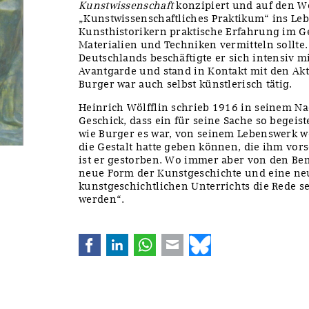
Kunstwissenschaft
konzipiert und auf den W
„Kunstwissenschaftliches Praktikum“ ins Leb
Kunsthistorikern praktische Erfahrung im Ge
Materialien und Techniken vermitteln sollte
Deutschlands beschäftigte er sich intensiv m
Avantgarde und stand in Kontakt mit den Ak
Burger war auch selbst künstlerisch tätig.
Heinrich Wölfflin schrieb 1916 in seinem Nac
Geschick, dass ein für seine Sache so begeist
wie Burger es war, von seinem Lebenswerk w
die Gestalt hatte geben können, die ihm vor
ist er gestorben. Wo immer aber von den B
neue Form der Kunstgeschichte und eine ne
kunstgeschichtlichen Unterrichts die Rede s
werden“.
Facebook
LinkedIn
WhatsApp
E-mail
Bluesky