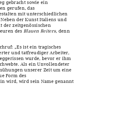
eg gebracht sowie ein
en gerufen, das
stalten mit unterschiedlichen
. Neben der Kunst Italiens und
it der zeitgenössischen
teuren des
Blauen Reiters
, denn
hruf: „Es ist ein tragisches
erter und tatfreudiger Arbeiter,
eggerissen wurde, bevor er ihm
schwebte. Als ein Unvollendeter
emühungen unserer Zeit um eine
ue Form des
ein wird, wird sein Name genannt