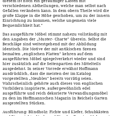
diesem ist noch ein geräumiger Kasten mit
verschiedenen Abtheilungen, welche man selbst nach
Gefallen verändern kann. In dem obern Theile wird die
große Klappe in die Höhe geschoben, um zu der innern
Einrichtung zu kommen, welche ungemein viele
Bequemlichkeit hat.“
Das ausgeführte Möbel stimmt nahezu vollständig mit
den Angaben der „Muster- Charte“ überein. Selbst die
Beschläge sind weitestgehend mit der Abbildung
identisch. Die Motive der mit antikischen Szenen
bemalten „englischen Platten“ kehren auf dem
ausgeführten Möbel spiegelverkehrt wieder und sind
hier zusätzlich auf die Seitenpartien des Mittelteils
ausgedehnt. In seiner Vorrede erwähnt Hoffmann
ausdrücklich, dass die meisten der im Katalog
vorgestellten „Meubles“ bereits vorrätig seien.
Wahrscheinlich gehörte auch dieses von englischen
Vorbildern inspirierte, außergewöhnlich edel
ausgeführte und reich dekorierte Verwandlungsmöbel
zu den im Hoffmannschen Magazin in Reichels Garten
ausgestellten Stücken.
Ausführung: Blindholz: Fichte und Kiefer, Schubkästen