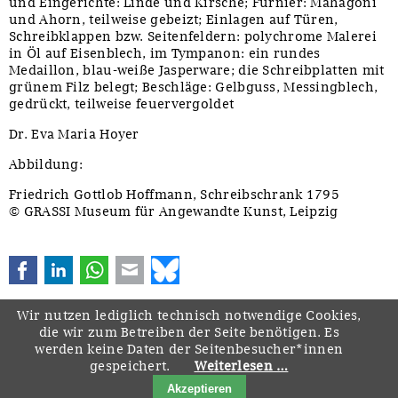
und Eingerichte: Linde und Kirsche; Furnier: Mahagoni
und Ahorn, teilweise gebeizt; Einlagen auf Türen,
Schreibklappen bzw. Seitenfeldern: polychrome Malerei
in Öl auf Eisenblech, im Tympanon: ein rundes
Medaillon, blau-weiße Jasperware; die Schreibplatten mit
grünem Filz belegt; Beschläge: Gelbguss, Messingblech,
gedrückt, teilweise feuervergoldet
Dr. Eva Maria Hoyer
Abbildung:
Friedrich Gottlob Hoffmann, Schreibschrank 1795
© GRASSI Museum für Angewandte Kunst, Leipzig
Facebook
LinkedIn
WhatsApp
E-mail
Bluesky
Wir nutzen lediglich technisch notwendige Cookies,
die wir zum Betreiben der Seite benötigen. Es
werden keine Daten der Seitenbesucher*innen
gespeichert.
Weiterlesen …
Navigation
Startseite
Downloads
Kontakt
Impressum
Datenschutz
Akzeptieren
überspringen