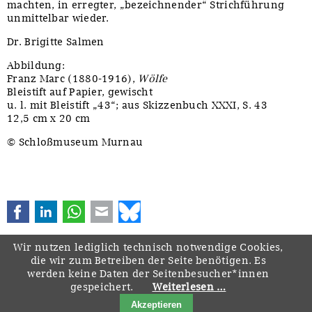
machten, in erregter, „bezeichnender“ Strichführung
unmittelbar wieder.
Dr. Brigitte Salmen
Abbildung:
Franz Marc (1880-1916),
Wölfe
Bleistift auf Papier, gewischt
u. l. mit Bleistift „43“; aus Skizzenbuch XXXI, S. 43
12,5 cm x 20 cm
© Schloßmuseum Murnau
Facebook
LinkedIn
WhatsApp
E-mail
Bluesky
Wir nutzen lediglich technisch notwendige Cookies,
die wir zum Betreiben der Seite benötigen. Es
werden keine Daten der Seitenbesucher*innen
gespeichert.
Weiterlesen …
Navigation
Startseite
Downloads
Kontakt
Impressum
Datenschutz
Akzeptieren
überspringen