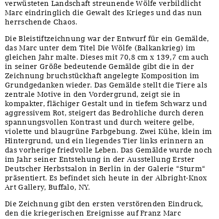
verwüsteten Landschaft streunende Wölfe verbildlicht
Marc eindringlich die Gewalt des Krieges und das nun
herrschende Chaos.
Die Bleistiftzeichnung war der Entwurf für ein Gemälde,
das Marc unter dem Titel Die Wölfe (Balkankrieg) im
gleichen Jahr malte. Dieses mit 70,8 cm x 139,7 cm auch
in seiner Größe bedeutende Gemälde gibt die in der
Zeichnung bruchstückhaft angelegte Komposition im
Grundgedanken wieder. Das Gemälde stellt die Tiere als
zentrale Motive in den Vordergrund, zeigt sie in
kompakter, flächiger Gestalt und in tiefem Schwarz und
aggressivem Rot, steigert das Bedrohliche durch deren
spannungsvollen Kontrast und durch weitere gelbe,
violette und blaugrüne Farbgebung. Zwei Kühe, klein im
Hintergrund, und ein liegendes Tier links erinnern an
das vorherige friedvolle Leben. Das Gemälde wurde noch
im Jahr seiner Entstehung in der Ausstellung Erster
Deutscher Herbstsalon in Berlin in der Galerie “Sturm“
präsentiert. Es befindet sich heute in der Albright-Knox
Art Gallery, Buffalo, NY.
Die Zeichnung gibt den ersten verstörenden Eindruck,
den die kriegerischen Ereignisse auf Franz Marc