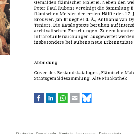
Gemälden flämischer Malerei. Neben den w
Peter Paul Rubens vereinigt die Sammlung B
flämischen Meister der ersten Hälfte des 17.
Brouwer, Jan Brueghel d. Ä., Anthonis van D
Teniers. Die Katalogtexte beruhen auf inte
archivalischen Forschungen. Zudem konnten
Infrarotuntersuchungen ausgewertet werden
insbesondere bei Rubens neue Erkenntnisse 
Abbildung
Cover des Bestandskataloges „Flämische Male
Staatsgemäldesammlung, Alte Pinakothek
Facebook
LinkedIn
WhatsApp
E-mail
Bluesky
Navigation
Startseite
Downloads
Kontakt
Impressum
Datenschutz