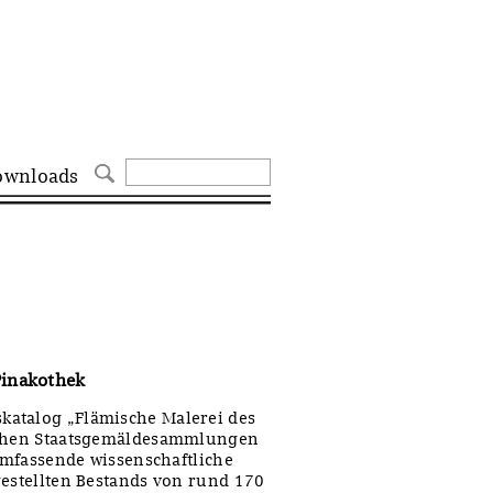
ownloads
Pinakothek
katalog „Flämische Malerei des
ischen Staatsgemäldesammlungen
 umfassende wissenschaftliche
gestellten Bestands von rund 170