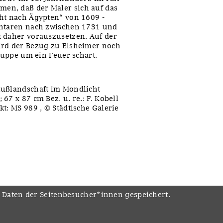
en, daß der Maler sich auf das
cht nach Ägypten“ von 1609 -
entaren nach zwischen 1731 und
t daher vorauszusetzen. Auf der
ird der Bezug zu Elsheimer noch
Gruppe um ein Feuer schart.
lußlandschaft im Mondlicht
67 x 87 cm Bez. u. re.: F. Kobell
t: MS 989 , © Städtische Galerie
e Daten der Seitenbesucher*innen gespeichert.