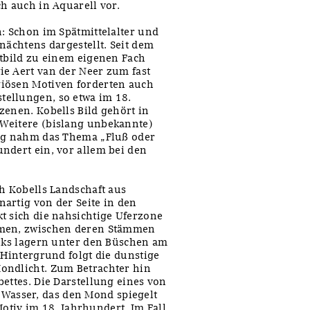
h auch in Aquarell vor.
n: Schon im Spätmittelalter und
nächtens dargestellt. Seit dem
htbild zu einem eigenen Fach
e Aert van der Neer zum fast
iösen Motiven forderten auch
ellungen, so etwa im 18.
zenen. Kobells Bild gehört in
Weitere (bislang unbekannte)
ung nahm das Thema „Fluß oder
ndert ein, vor allem bei den
ch Kobells Landschaft aus
artig von der Seite in den
t sich die nahsichtige Uferzone
umen, zwischen deren Stämmen
inks lagern unter den Büschen am
 Hintergrund folgt die dunstige
ondlicht. Zum Betrachter hin
ettes. Die Darstellung eines von
asser, das den Mond spiegelt
 Motiv im 18. Jahrhundert. Im Fall