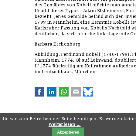
des Gemäldes von Kobell möchte man annehm
Urbild dieses Typus - Adam Elsheimers „Flu
bezieht. Jenes Gemälde befand sich den Inv
1799 in Mannheim, eine Kenntnis Kobells is
Karlsruher Fassung von Kobells Nachtbild w
deutlicher, da sich hier die links lagernde 
Barbara Eschenburg
Abbildung: Ferdinand Kobell (1740-1799), F
Mannheim, 1774, Öl auf Leinwand, doubliert; 
f./ 1774 Rückseitig am Keilrahmen aufgedruck
im Lenbachhaus, München
Facebook
LinkedIn
WhatsApp
E-mail
Bluesky
 die wir zum Betreiben der Seite benötigen. Es werden kein
Weiterlesen …
Navigation
Startseite
Downloads
Kontakt
Impressum
Datenschutz
Akzeptieren
überspringen