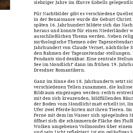
siebziger Jahre im Œuvre Kobells gelegentlic
Für Nachtbilder gibt es verschiedene Quelle
in der Renaissance wurde die Geburt Christi 
späten 16. Jahrhundert bildete sich das Nac
heraus und konnte für einen Niederländer wi
ausschließlichen Thema werden. Neben relig
mythologische Themen oder Tageszeitendarst
Jahrhundert von Claude Vernet, nächtliche S
den Rahmen der Tageszeitendar-stellungen. 
Pendants sind denkbar. Eine zentrale Stell
See im Mondlicht" dann im frühen 19. Jahrhu
Dresdner Romantikern.
Ganz im Sinne des 18. Jahrhunderts setzt si
verschiedenen Teilen zusammen, die kulissen
Bildraum eingezogen werden: rechts erstreck
mit den sich kreuzenden, bildfüllenden Bä
der Boden vom Mondlicht matt erhellt ist, l
Ufer zwei Pferde-hirten mit ihren Tieren. Im
Ferne mit dem im Wasser sich spiegelnden M
öffnet sich die schimmernde Fläche des Flußb
Wolken umgebenen Vollmondes über einem W
und sein Licht reflektiert, ist ein geläufiges