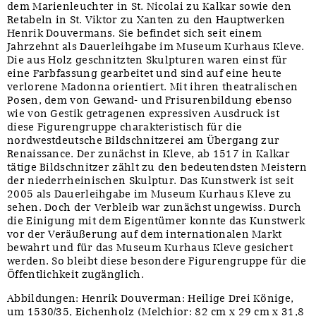
dem Marienleuchter in St. Nicolai zu Kalkar sowie den
Retabeln in St. Viktor zu Xanten zu den Hauptwerken
Henrik Douvermans. Sie befindet sich seit einem
Jahrzehnt als Dauerleihgabe im Museum Kurhaus Kleve.
Die aus Holz geschnitzten Skulpturen waren einst für
eine Farbfassung gearbeitet und sind auf eine heute
verlorene Madonna orientiert. Mit ihren theatralischen
Posen, dem von Gewand- und Frisurenbildung ebenso
wie von Gestik getragenen expressiven Ausdruck ist
diese Figurengruppe charakteristisch für die
nordwestdeutsche Bildschnitzerei am Übergang zur
Renaissance. Der zunächst in Kleve, ab 1517 in Kalkar
tätige Bildschnitzer zählt zu den bedeutendsten Meistern
der niederrheinischen Skulptur. Das Kunstwerk ist seit
2005 als Dauerleihgabe im Museum Kurhaus Kleve zu
sehen. Doch der Verbleib war zunächst ungewiss. Durch
die Einigung mit dem Eigentümer konnte das Kunstwerk
vor der Veräußerung auf dem internationalen Markt
bewahrt und für das Museum Kurhaus Kleve gesichert
werden. So bleibt diese besondere Figurengruppe für die
Öffentlichkeit zugänglich.
Abbildungen: Henrik Douverman: Heilige Drei Könige,
um 1530/35, Eichenholz (Melchior: 82 cm x 29 cm x 31,8