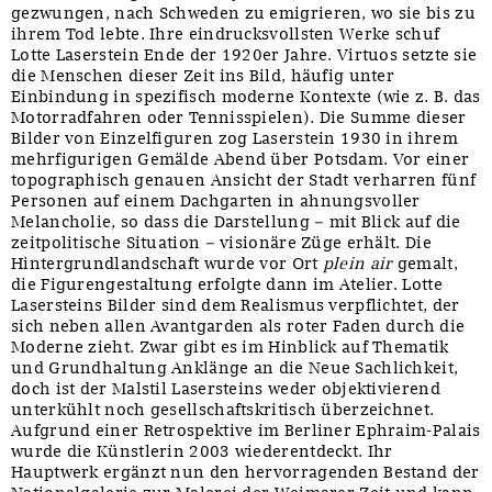
gezwungen, nach Schweden zu emigrieren, wo sie bis zu
ihrem Tod lebte. Ihre eindrucksvollsten Werke schuf
Lotte Laserstein Ende der 1920er Jahre. Virtuos setzte sie
die Menschen dieser Zeit ins Bild, häufig unter
Einbindung in spezifisch moderne Kontexte (wie z. B. das
Motorradfahren oder Tennisspielen). Die Summe dieser
Bilder von Einzelfiguren zog Laserstein 1930 in ihrem
mehrfigurigen Gemälde Abend über Potsdam. Vor einer
topographisch genauen Ansicht der Stadt verharren fünf
Personen auf einem Dachgarten in ahnungsvoller
Melancholie, so dass die Darstellung – mit Blick auf die
zeitpolitische Situation – visionäre Züge erhält. Die
Hintergrundlandschaft wurde vor Ort
plein air
gemalt,
die Figurengestaltung erfolgte dann im Atelier. Lotte
Lasersteins Bilder sind dem Realismus verpflichtet, der
sich neben allen Avantgarden als roter Faden durch die
Moderne zieht. Zwar gibt es im Hinblick auf Thematik
und Grundhaltung Anklänge an die Neue Sachlichkeit,
doch ist der Malstil Lasersteins weder objektivierend
unterkühlt noch gesellschaftskritisch überzeichnet.
Aufgrund einer Retrospektive im Berliner Ephraim-Palais
wurde die Künstlerin 2003 wiederentdeckt. Ihr
Hauptwerk ergänzt nun den hervorragenden Bestand der