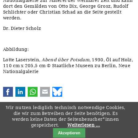
Nationalgalerie zur Malerei der Weimarer Zeit und kann
dort den Gemälden von Otto Dix, George Grosz, Rudolf
Schlichter oder Christian Schad an die Seite gestellt
werden.
Dr. Dieter Scholz
Abbildung:
Lotte Laserstein,
Abend über Potsdam
, 1930, Öl auf Holz,
110 cm x 205,5 cm © Staatliche Museen zu Berlin, Neue
Nationalgalerie
Facebook
LinkedIn
WhatsApp
E-mail
Bluesky
Wir nutzen lediglich technisch notwendige Cookies,
die wir zum Betreiben der Seite benötigen. Es
werden keine Daten der Seitenbesucher*innen
gespeichert.
Weiterlesen …
Navigation
Startseite
Downloads
Kontakt
Impressum
Datenschutz
Akzeptieren
überspringen