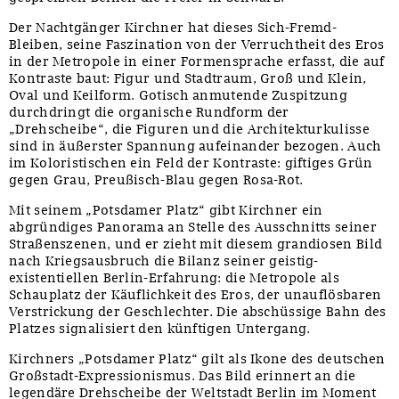
Der Nachtgänger Kirchner hat dieses Sich-Fremd-
Bleiben, seine Faszination von der Verruchtheit des Eros
in der Metropole in einer Formensprache erfasst, die auf
Kontraste baut: Figur und Stadtraum, Groß und Klein,
Oval und Keilform. Gotisch anmutende Zuspitzung
durchdringt die organische Rundform der
„Drehscheibe“, die Figuren und die Architekturkulisse
sind in äußerster Spannung aufeinander bezogen. Auch
im Koloristischen ein Feld der Kontraste: giftiges Grün
gegen Grau, Preußisch-Blau gegen Rosa-Rot.
Mit seinem „Potsdamer Platz“ gibt Kirchner ein
abgründiges Panorama an Stelle des Ausschnitts seiner
Straßenszenen, und er zieht mit diesem grandiosen Bild
nach Kriegsausbruch die Bilanz seiner geistig-
existentiellen Berlin-Erfahrung: die Metropole als
Schauplatz der Käuflichkeit des Eros, der unauflösbaren
Verstrickung der Geschlechter. Die abschüssige Bahn des
Platzes signalisiert den künftigen Untergang.
Kirchners „Potsdamer Platz“ gilt als Ikone des deutschen
Großstadt-Expressionismus. Das Bild erinnert an die
legendäre Drehscheibe der Weltstadt Berlin im Moment