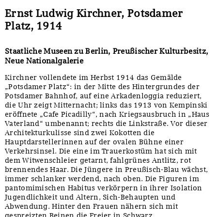
Ernst Ludwig Kirchner, Potsdamer
Platz, 1914
Staatliche Museen zu Berlin, Preußischer Kulturbesitz,
Neue Nationalgalerie
Kirchner vollendete im Herbst 1914 das Gemälde
„Potsdamer Platz“: in der Mitte des Hintergrundes der
Potsdamer Bahnhof, auf eine Arkadenloggia reduziert,
die Uhr zeigt Mitternacht; links das 1913 von Kempinski
eröffnete „Cafe Picadilly“, nach Kriegsausbruch in „Haus
Vaterland“ umbenannt; rechts die Linkstraße. Vor dieser
Architekturkulisse sind zwei Kokotten die
Hauptdarstellerinnen auf der ovalen Bühne einer
Verkehrsinsel. Die eine im Trauerkostüm hat sich mit
dem Witwenschleier getarnt, fahlgrünes Antlitz, rot
brennendes Haar. Die Jüngere in Preußisch-Blau wächst,
immer schlanker werdend, nach oben. Die Figuren im
pantomimischen Habitus verkörpern in ihrer Isolation
Jugendlichkeit und Altern, Sich-Behaupten und
Abwendung. Hinter den Frauen nähern sich mit
gespreizten Beinen die Freier in Schwarz.