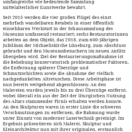
umfangreiche wie bedeutende Sammlung
mittelalterlicher Kunstwerke bewahrt.
Seit 2015 werden die vier großen Flügel des einst
mehrfach wandelbaren Retabels in einer öffentlich
einsehbaren Werkstatt in der Schausammlung des
Museums umfassend restauriert; sechs Restauratorinnen
arbeiten an dem Objekt, das 2018, zum 600-jährigen
Jubiläum der Michaeliskirche Lüneburg, zum Abschluss
gebracht und den Museumsbesuchern im neuen Antlitz
übergeben wird. Ziel der Restaurierungsmaßnahme ist
die Behebung konservatorisch problematischer Faktoren,
die Entfernung späterer Überzüge und
Schmutzschichten sowie die Abnahme der vielfach
nachgedunkelten Altretuschen. Diese Arbeitsphase ist
nun bereits weitgehend abgeschlossen: An den
Malereien wurden jeweils bis zu drei Überzüge entfernt,
wobei überall ein aus der Zeit der liturgischen Nutzung
des Altars stammender Firnis erhalten werden konnte.
An den Skulpturen waren in erster Linie die schweren
Verschmutzungen zu entfernen, die Rahmung wurde
unter Einsatz von moderner Lasertechnik gereinigt. Im
Ergebnis präsentieren sich Malerei, Skulptur und
Kleinarchitektur nun mit ihrer originalen, erstaunlich