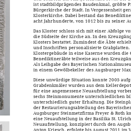
ist stadtbildprägendes Baudenkmal, größte 
Bürgerkirche der Stadt. In Vergessenheit gera
Klosterkirche. Dabei bestand das Benediktiner
acht Jahrhunderte, von 1012 bis zu seiner A
Das Kloster schloss sich mit einer Abfolge
die Südseite der Kirche an. In den Kreuzgä
Klosters bestattet. Zumindest die Äbte erhiel
und Inschriften personalisierte Grabplatte
Klostergebäude in eine Kaserne wurden die
Benediktineräbte teilweise aus den Kreuzgä
Als Leihgabe des Bayerischen Nationalmuseu
in einem Gewölbekeller des Augsburger Ma
Diese unwürdige Situation konnte 2005 auf
Grabdenkmäler wurden aus dem Kellerdepot
für eine angemessene Neuaufstellung vorbere
sechs Steinmonumente unterschiedlichen b
unterschiedlich guter Erhaltung. Die Steinp
der Restaurierungsabteilung des Bayerisch
Augsburger Steinmetzfirma Freyer & Roth ko
eine Neuaufstellung in der Basilika St. Ulric
Neuaufstellung, konzipiert durch den Augsbu
Anton Kriesch, erfolgte bis August 2011 im 