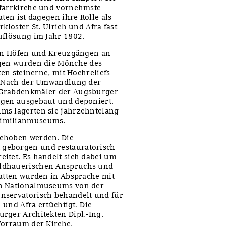
Pfarrkirche und vornehmste
ten ist dagegen ihre Rolle als
kloster St. Ulrich und Afra fast
uflösung im Jahr 1802.
 von Höfen und Kreuzgängen an
ngen wurden die Mönche des
ten steinerne, mit Hochreliefs
n. Nach der Umwandlung der
 Grabdenkmäler der Augsburger
ngen ausgebaut und deponiert.
ms lagerten sie jahrzehntelang
ximilianmuseums.
gehoben werden. Die
 geborgen und restauratorisch
itet. Es handelt sich dabei um
ildhauerischen Anspruchs und
latten wurden in Absprache mit
en Nationalmuseums von der
nservatorisch behandelt und für
h und Afra ertüchtigt. Die
rger Architekten Dipl.-Ing.
Vorraum der Kirche.